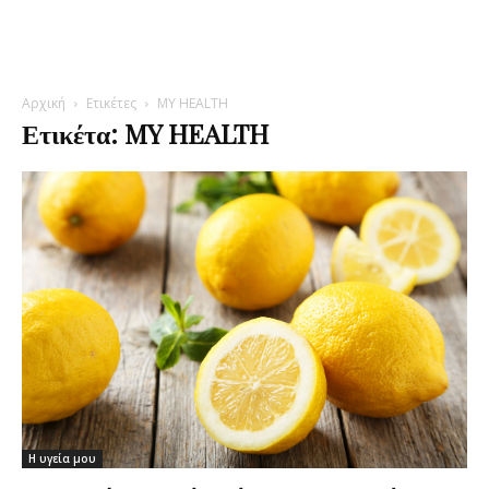
Αρχική
Ετικέτες
MY HEALTH
Ετικέτα: MY HEALTH
Η υγεία μου