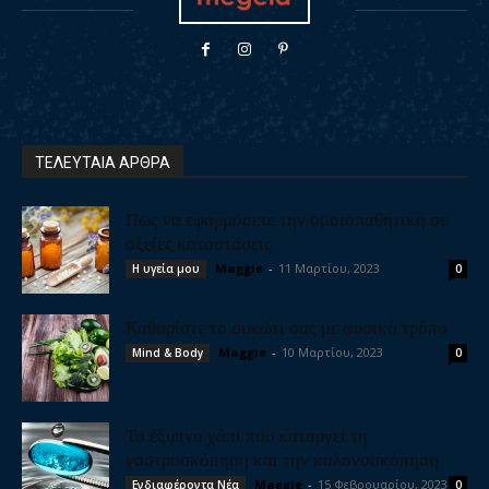
ΤΕΛΕΥΤΑΙΑ ΑΡΘΡΑ
Πως να εφαρμόσετε την ομοιοπαθητική σε
οξείες καταστάσεις
Maggie
-
11 Μαρτίου, 2023
Η υγεία μου
0
Καθαρίστε το συκώτι σας με φυσικό τρόπο
Maggie
-
10 Μαρτίου, 2023
Mind & Body
0
Το έξυπνο χάπι που καταργεί τη
γαστροσκόπηση και την κολονοσκόπηση
Maggie
-
15 Φεβρουαρίου, 2023
Ενδιαφέροντα Νέα
0