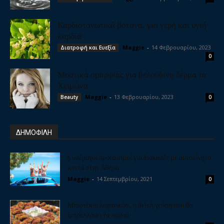
Καρδιοτονωτικά βότανα, για γερή και υγιή
καρδιά
Maggie
-
14 Φεβρουαρίου, 2023
Διατροφή και Ευεξία
0
Μυστικά ομορφιάς για βελούδινο δέρμα το
Χειμώνα
Maggie
-
13 Φεβρουαρίου, 2023
Beauty
0
ΔΗΜΟΦΙΛΗ
5 υπέροχοι προορισμοί για διακοπές με αυτοκίνητο
κοντά στην Αθήνα
Maggie
-
14 Σεπτεμβρίου, 2021
0
Μπιφτέκια λαχανικών, η θεϊκή γεύση που θα
ξετρελλάνει τα παιδιά