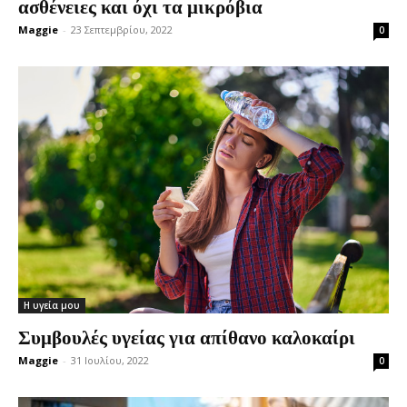
ασθένειες και όχι τα μικρόβια
Maggie
-
23 Σεπτεμβρίου, 2022
0
Η υγεία μου
Συμβουλές υγείας για απίθανο καλοκαίρι
Maggie
-
31 Ιουλίου, 2022
0