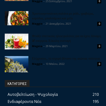
Maggie
-
25 Σεπτεμβρίου, 2021
0
Χριστουγεννιάτικη σαλάτα με ρόδι, γραβιέρα,
καρύδια, μπαλσάμικο και μέλι
Maggie
-
21 Δεκεμβρίου, 2021
0
Φτιάξε σπιτικούς ηλεκτρολύτες για να έχεις δύναμη
& ενέργεια. Εύκολη συνταγή
Megeia
-
29 Μαρτίου, 2021
0
Ελίχρυσος, το ισχυρό βότανο της αιώνιας νεότητας
Maggie
-
13 Μαΐου, 2022
0
ΚΑΤΗΓΟΡΙΕΣ
Αυτοβελτίωση - Ψυχολογία
210
Ενδιαφέροντα Νέα
195