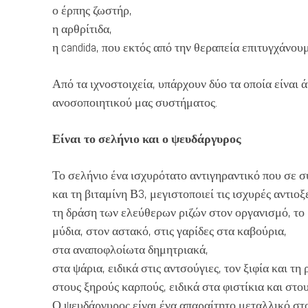
ο έρπης ζωστήρ,
η αρθρίτιδα,
η candida, που εκτός από την θεραπεία επιτυγχάνου
Από τα ιχνοστοιχεία, υπάρχουν δύο τα οποία είναι 
ανοσοποιητικού μας συστήματος.
Είναι το σελήνιο και ο ψευδάργυρος
Το σελήνιο ένα ισχυρότατο αντιγηραντικό που σε συν
και τη βιταμίνη Β3, μεγιστοποιεί τις ισχυρές αντιοξ
τη δράση των ελεύθερων ριζών στον οργανισμό, το 
μύδια, στον αστακό, στις γαρίδες στα καβούρια,
στα αναποφλοίωτα δημητριακά,
στα ψάρια, ειδικά στις αντσούγιες, τον ξιφία και τη 
στους ξηρούς καρπούς, ειδικά στα φιστίκια και στο
Ο ψευδάργυρος είναι ένα απαραίτητο μεταλλικό στ