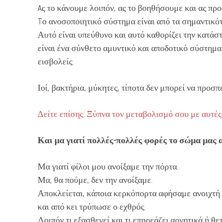
Aς το κάνουμε λοιπόν, ας το βοηθήσουμε και ας πρ
Tο ανοσοποιητικό σύστημα είναι από τα σημαντικό
Αυτό είναι υπεύθυνο και αυτό καθορίζει την κατάσ
είναι ένα σύνθετο αμυντικό και αποδοτικό σύστημα,
εισβολείς.
Ιοί, βακτήρια, μύκητες, τίποτα δεν μπορεί να προσ
Δείτε επίσης: Ξύπνα τον μεταβολισμό σου με αυτές
Και μα γιατί πολλές-πολλές φορές το σώμα μας α
Μα γιατί φίλοι μου ανοίξαμε την πόρτα.
Μα, θα πούμε, δεν την ανοίξαμε.
Αποκλείεται, κάποια κερκόπορτα αφήσαμε ανοιχτή
και από κει τρύπωσε ο εχθρός.
Λοιπόν τι εξασθενεί και τι επηρεάζει αρνητικά ή θ