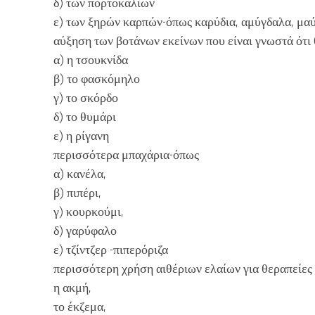
δ) των πορτοκαλιών
ε) των ξηρών καρπών-όπως καρύδια, αμύγδαλα, μα
αύξηση των βοτάνων εκείνων που είναι γνωστά ότι 
α) η τσουκνίδα
β) το φασκόμηλο
γ) το σκόρδο
δ) το θυμάρι
ε) η ρίγανη
περισσότερα μπαχάρια-όπως
α) κανέλα,
β) πιπέρι,
γ) κουρκούμι,
δ) γαρύφαλο
ε) τζίντζερ -πιπερόριζα
περισσότερη χρήση αιθέριων ελαίων για θεραπείε
η ακμή,
το έκζεμα,