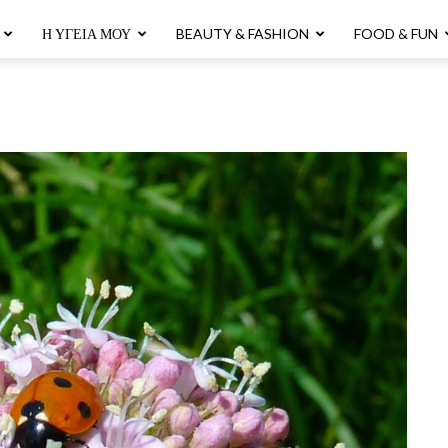
Η ΥΓΕΊΑ ΜΟΥ
BEAUTY & FASHION
FOOD & FUN