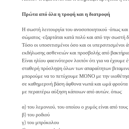
Πρώτα από όλα η τροφή και η διατροφή
Η σωστή λειτουργία του ανοσοποιητικού -όπως κα
σώματος -εξαρτάται κατά πολύ και από την σωστή δ
Τόσο οι υποσιτισμένοι όσο και οι υπερσιτισμένοι 
εκδήλωσης ασθενειών και προσβολής από βακτήρια,
Είναι ηλίου φαεινότερον λοιπόν ότι για να έχουμε 
σταθερή πρόσληψη όλων των απαραίτητων βιταμινώ
μπορούμε να το πετύχουμε ΜΟΝΟ με την υιοθέτηση
σε καθημερινή βάση άφθονα νωπά και ωμά φρούτα 
με περαιτέρω αύξηση κάποιων από αυτών, όπως:
α) του λεμονιού, του οποίου ο χυμός είναι από του
β) του ροδιού
γ) του μπρόκολου