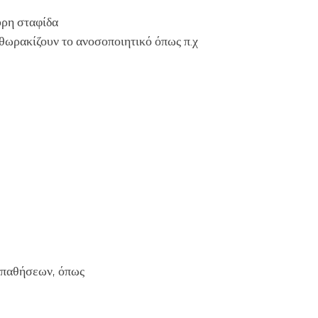
ύρη σταφίδα
θωρακίζουν το ανοσοποιητικό όπως π.χ
ς παθήσεων, όπως