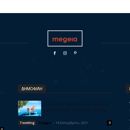
ΔΗΜΟΦΙΛΗ
5 υπέροχοι προορισμοί για διακοπές
με αυτοκίνητο κοντά στην Αθήνα
Maggie
-
14 Σεπτεμβρίου, 2021
Travelling
0
0