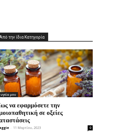
Από την ίδια Κατηγορία
 υγεία μου
ως να εφαρμόσετε την
μοιοπαθητική σε οξείες
αταστάσεις
aggie
-
11 Μαρτίου, 2023
0