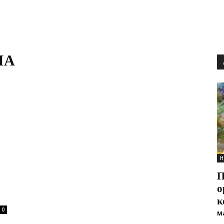
ΙΑ
Η
Π
ο
κ
0
M