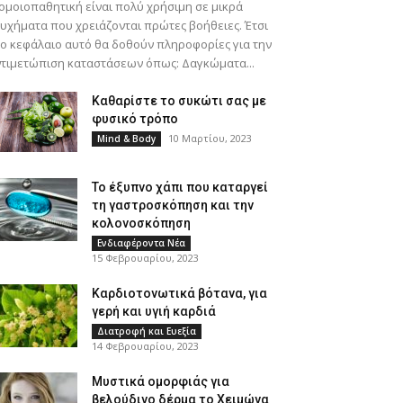
ομοιοπαθητική είναι πολύ χρήσιμη σε μικρά
υχήματα που χρειάζονται πρώτες βοήθειες. Έτσι
ο κεφάλαιο αυτό θα δοθούν πληροφορίες για την
τιμετώπιση καταστάσεων όπως: Δαγκώματα...
Καθαρίστε το συκώτι σας με
φυσικό τρόπο
10 Μαρτίου, 2023
Mind & Body
Το έξυπνο χάπι που καταργεί
τη γαστροσκόπηση και την
κολονοσκόπηση
Ενδιαφέροντα Νέα
15 Φεβρουαρίου, 2023
Καρδιοτονωτικά βότανα, για
γερή και υγιή καρδιά
Διατροφή και Ευεξία
14 Φεβρουαρίου, 2023
Μυστικά ομορφιάς για
βελούδινο δέρμα το Χειμώνα