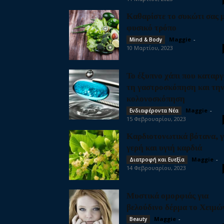
Καθαρίστε το συκώτι σας 
φυσικό τρόπο
Maggie
-
Mind & Body
10 Μαρτίου, 2023
Το έξυπνο χάπι που καταργ
τη γαστροσκόπηση και τη
κολονοσκόπηση
Maggie
-
Ενδιαφέροντα Νέα
15 Φεβρουαρίου, 2023
Καρδιοτονωτικά βότανα, γ
γερή και υγιή καρδιά
Maggie
-
Διατροφή και Ευεξία
14 Φεβρουαρίου, 2023
Μυστικά ομορφιάς για
βελούδινο δέρμα το Χειμώ
Maggie
-
Beauty