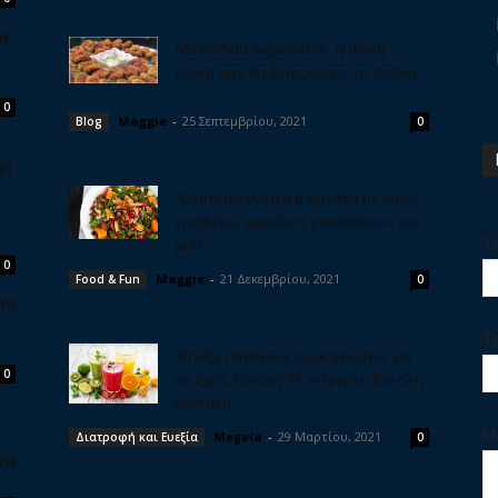
με
Μπιφτέκια λαχανικών, η θεϊκή
γεύση που θα ξετρελλάνει τα παιδιά
0
Maggie
-
25 Σεπτεμβρίου, 2021
Blog
0
εί
ν
Χριστουγεννιάτικη σαλάτα με ρόδι,
γραβιέρα, καρύδια, μπαλσάμικο και
μέλι
Τ
0
Maggie
-
21 Δεκεμβρίου, 2021
Food & Fun
0
ια
Τ
Φτιάξε σπιτικούς ηλεκτρολύτες για
0
να έχεις δύναμη & ενέργεια. Εύκολη
συνταγή
Μ
Megeia
-
29 Μαρτίου, 2021
Διατροφή και Ευεξία
0
να