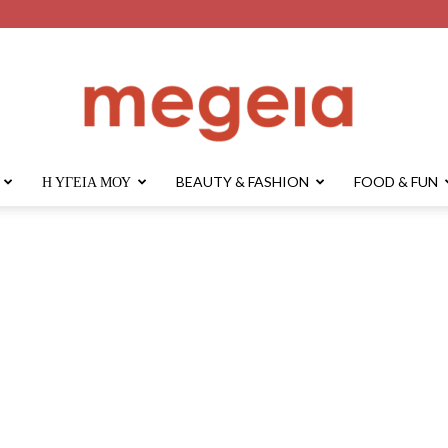
Η ΥΓΕΊΑ ΜΟΥ
BEAUTY & FASHION
FOOD & FUN
megeia.gr