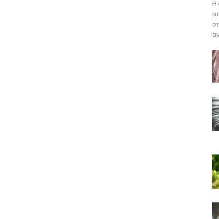
Η 
ατ
στ
αν