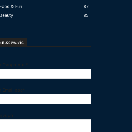
Food & Fun
87
Beauty
85
Επικοινωνία
ο Ονομα σας*
ο Email σας*
ηνυμα