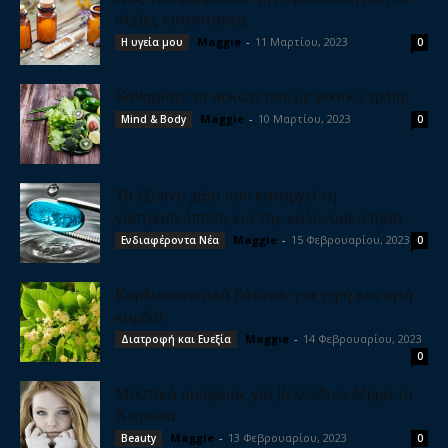
οξείες καταστάσεις
Maggie
-
11 Μαρτίου, 2023
Η υγεία μου
0
Καθαρίστε το συκώτι σας με φυσικό τρόπο
Maggie
-
10 Μαρτίου, 2023
Mind & Body
0
Το έξυπνο χάπι που καταργεί τη
γαστροσκόπηση και την κολονοσκόπηση
Maggie
-
15 Φεβρουαρίου, 2023
Ενδιαφέροντα Νέα
0
Καρδιοτονωτικά βότανα, για γερή και υγιή
καρδιά
Maggie
-
14 Φεβρουαρίου, 2023
Διατροφή και Ευεξία
0
Μυστικά ομορφιάς για βελούδινο δέρμα το
Χειμώνα
Maggie
-
13 Φεβρουαρίου, 2023
Beauty
0