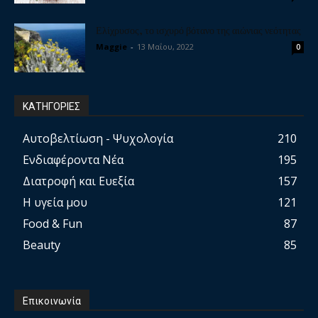
Ελίχρυσος, το ισχυρό βότανο της αιώνιας νεότητας
Maggie
-
13 Μαΐου, 2022
0
ΚΑΤΗΓΟΡΙΕΣ
Αυτοβελτίωση - Ψυχολογία
210
Ενδιαφέροντα Νέα
195
Διατροφή και Ευεξία
157
Η υγεία μου
121
Food & Fun
87
Beauty
85
Επικοινωνία