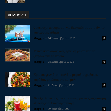
ΔΗΜΟΦΙΛΗ
5 υπέροχοι προορισμοί για διακοπές με αυτοκίνητο
κοντά στην Αθήνα
Maggie
-
14 Σεπτεμβρίου, 2021
0
Μπιφτέκια λαχανικών, η θεϊκή γεύση που θα
ξετρελλάνει τα παιδιά
Maggie
-
25 Σεπτεμβρίου, 2021
0
Χριστουγεννιάτικη σαλάτα με ρόδι, γραβιέρα,
καρύδια, μπαλσάμικο και μέλι
Maggie
-
21 Δεκεμβρίου, 2021
0
Φτιάξε σπιτικούς ηλεκτρολύτες για να έχεις δύναμη
& ενέργεια. Εύκολη συνταγή
Megeia
-
29 Μαρτίου, 2021
0