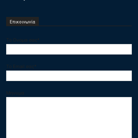
Επικοινωνία
Το Ονομα σας*
Το Email σας*
Μηνυμα