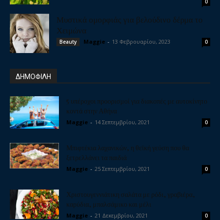
0
Μυστικά ομορφιάς για βελούδινο δέρμα το
Χειμώνα
Maggie
-
13 Φεβρουαρίου, 2023
Beauty
0
ΔΗΜΟΦΙΛΗ
5 υπέροχοι προορισμοί για διακοπές με αυτοκίνητο
κοντά στην Αθήνα
Maggie
-
14 Σεπτεμβρίου, 2021
0
Μπιφτέκια λαχανικών, η θεϊκή γεύση που θα
ξετρελλάνει τα παιδιά
Maggie
-
25 Σεπτεμβρίου, 2021
0
Χριστουγεννιάτικη σαλάτα με ρόδι, γραβιέρα,
καρύδια, μπαλσάμικο και μέλι
Maggie
-
21 Δεκεμβρίου, 2021
0