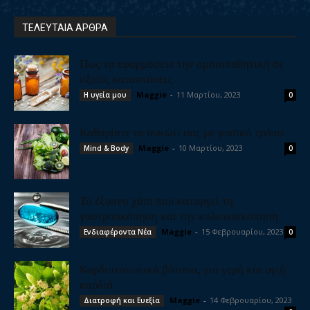
ΤΕΛΕΥΤΑΙΑ ΑΡΘΡΑ
Πως να εφαρμόσετε την ομοιοπαθητική σε
οξείες καταστάσεις
Maggie
-
11 Μαρτίου, 2023
Η υγεία μου
0
Καθαρίστε το συκώτι σας με φυσικό τρόπο
Maggie
-
10 Μαρτίου, 2023
Mind & Body
0
Το έξυπνο χάπι που καταργεί τη
γαστροσκόπηση και την κολονοσκόπηση
Maggie
-
15 Φεβρουαρίου, 2023
Ενδιαφέροντα Νέα
0
Καρδιοτονωτικά βότανα, για γερή και υγιή
καρδιά
Maggie
-
14 Φεβρουαρίου, 2023
Διατροφή και Ευεξία