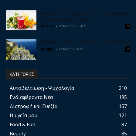
Φτιάξε σπιτικούς ηλεκτρολύτες για να έχεις δύναμη
& ενέργεια. Εύκολη συνταγή
Megeia
-
29 Μαρτίου, 2021
0
Ελίχρυσος, το ισχυρό βότανο της αιώνιας νεότητας
Maggie
-
13 Μαΐου, 2022
0
ΚΑΤΗΓΟΡΙΕΣ
Αυτοβελτίωση - Ψυχολογία
210
Ενδιαφέροντα Νέα
195
Διατροφή και Ευεξία
157
Η υγεία μου
121
Food & Fun
87
Beauty
85