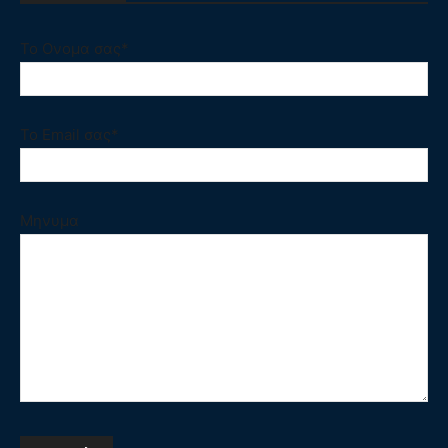
Το Ονομα σας*
Το Email σας*
Μηνυμα