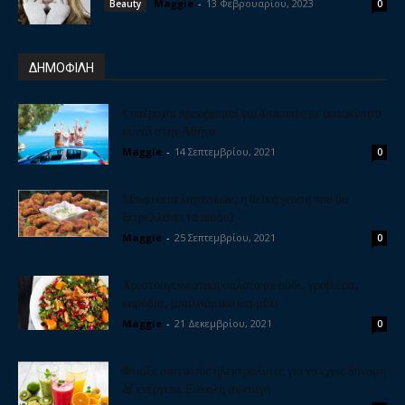
Maggie
-
13 Φεβρουαρίου, 2023
Beauty
0
ΔΗΜΟΦΙΛΗ
5 υπέροχοι προορισμοί για διακοπές με αυτοκίνητο
κοντά στην Αθήνα
Maggie
-
14 Σεπτεμβρίου, 2021
0
Μπιφτέκια λαχανικών, η θεϊκή γεύση που θα
ξετρελλάνει τα παιδιά
Maggie
-
25 Σεπτεμβρίου, 2021
0
Χριστουγεννιάτικη σαλάτα με ρόδι, γραβιέρα,
καρύδια, μπαλσάμικο και μέλι
Maggie
-
21 Δεκεμβρίου, 2021
0
Φτιάξε σπιτικούς ηλεκτρολύτες για να έχεις δύναμη
& ενέργεια. Εύκολη συνταγή