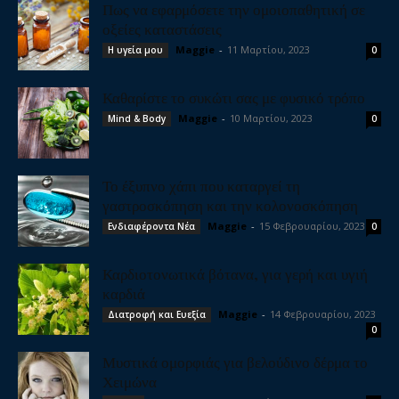
Πως να εφαρμόσετε την ομοιοπαθητική σε
οξείες καταστάσεις
Maggie
-
11 Μαρτίου, 2023
Η υγεία μου
0
Καθαρίστε το συκώτι σας με φυσικό τρόπο
Maggie
-
10 Μαρτίου, 2023
Mind & Body
0
Το έξυπνο χάπι που καταργεί τη
γαστροσκόπηση και την κολονοσκόπηση
Maggie
-
15 Φεβρουαρίου, 2023
Ενδιαφέροντα Νέα
0
Καρδιοτονωτικά βότανα, για γερή και υγιή
καρδιά
Maggie
-
14 Φεβρουαρίου, 2023
Διατροφή και Ευεξία
0
Μυστικά ομορφιάς για βελούδινο δέρμα το
Χειμώνα