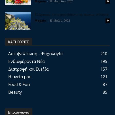
Megeia
-
29 Μαρτίου, 2021
0
Ελίχρυσος, το ισχυρό βότανο της αιώνιας νεότητας
Maggie
-
13 Μαΐου, 2022
0
ΚΑΤΗΓΟΡΙΕΣ
Αυτοβελτίωση - Ψυχολογία
210
Ενδιαφέροντα Νέα
195
Διατροφή και Ευεξία
157
Η υγεία μου
121
Food & Fun
87
Beauty
85
Επικοινωνία