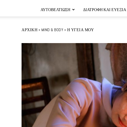
ΑΥΤΟΒΕΛΤΊΩΣΗ
ΔΙΑΤΡΟΦΉ ΚΑΙ ΕΥΕΞΊΑ
ΑΡΧΙΚΉ
MIND & BODY
Η ΥΓΕΊΑ ΜΟΥ