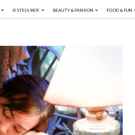
Η ΥΓΕΊΑ ΜΟΥ
BEAUTY & FASHION
FOOD & FUN