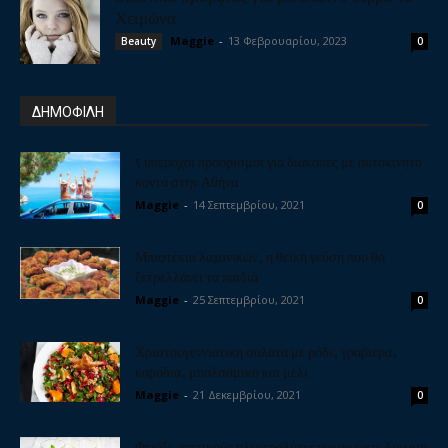
Χειμώνα
Maggie
-
13 Φεβρουαρίου, 2023
Beauty
0
ΔΗΜΟΦΙΛΗ
5 υπέροχοι προορισμοί για διακοπές με αυτοκίνητο
κοντά στην Αθήνα
Maggie
-
14 Σεπτεμβρίου, 2021
0
Μπιφτέκια λαχανικών, η θεϊκή γεύση που θα
ξετρελλάνει τα παιδιά
Maggie
-
25 Σεπτεμβρίου, 2021
0
Χριστουγεννιάτικη σαλάτα με ρόδι, γραβιέρα,
καρύδια, μπαλσάμικο και μέλι
Maggie
-
21 Δεκεμβρίου, 2021
0
Φτιάξε σπιτικούς ηλεκτρολύτες για να έχεις δύναμη