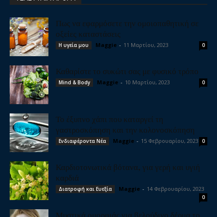
Πως να εφαρμόσετε την ομοιοπαθητική σε
οξείες καταστάσεις
Maggie
-
11 Μαρτίου, 2023
Η υγεία μου
0
Καθαρίστε το συκώτι σας με φυσικό τρόπο
Maggie
-
10 Μαρτίου, 2023
Mind & Body
0
Το έξυπνο χάπι που καταργεί τη
γαστροσκόπηση και την κολονοσκόπηση
Maggie
-
15 Φεβρουαρίου, 2023
Ενδιαφέροντα Νέα
0
Καρδιοτονωτικά βότανα, για γερή και υγιή
καρδιά
Maggie
-
14 Φεβρουαρίου, 2023
Διατροφή και Ευεξία
0
Μυστικά ομορφιάς για βελούδινο δέρμα το