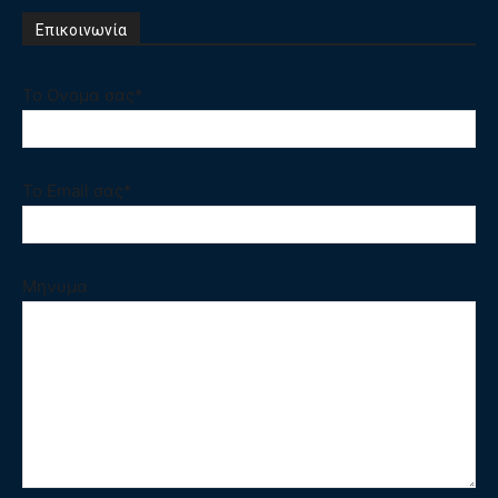
Επικοινωνία
Το Ονομα σας*
Το Email σας*
Μηνυμα