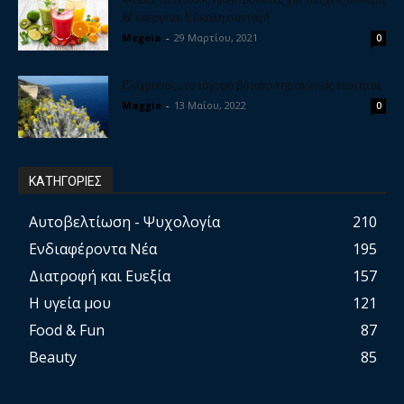
& ενέργεια. Εύκολη συνταγή
Megeia
-
29 Μαρτίου, 2021
0
Ελίχρυσος, το ισχυρό βότανο της αιώνιας νεότητας
Maggie
-
13 Μαΐου, 2022
0
ΚΑΤΗΓΟΡΙΕΣ
Αυτοβελτίωση - Ψυχολογία
210
Ενδιαφέροντα Νέα
195
Διατροφή και Ευεξία
157
Η υγεία μου
121
Food & Fun
87
Beauty
85