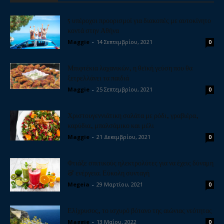
5 υπέροχοι προορισμοί για διακοπές με αυτοκίνητο
κοντά στην Αθήνα
Maggie
-
14 Σεπτεμβρίου, 2021
0
Μπιφτέκια λαχανικών, η θεϊκή γεύση που θα
ξετρελλάνει τα παιδιά
Maggie
-
25 Σεπτεμβρίου, 2021
0
Χριστουγεννιάτικη σαλάτα με ρόδι, γραβιέρα,
καρύδια, μπαλσάμικο και μέλι
Maggie
-
21 Δεκεμβρίου, 2021
0
Φτιάξε σπιτικούς ηλεκτρολύτες για να έχεις δύναμη
& ενέργεια. Εύκολη συνταγή
Megeia
-
29 Μαρτίου, 2021
0
Ελίχρυσος, το ισχυρό βότανο της αιώνιας νεότητας
Maggie
-
13 Μαΐου, 2022
0