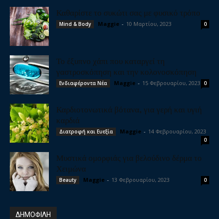
Καθαρίστε το συκώτι σας με φυσικό τρόπο
Maggie
-
10 Μαρτίου, 2023
Mind & Body
0
Το έξυπνο χάπι που καταργεί τη
γαστροσκόπηση και την κολονοσκόπηση
Maggie
-
15 Φεβρουαρίου, 2023
Ενδιαφέροντα Νέα
0
Καρδιοτονωτικά βότανα, για γερή και υγιή
καρδιά
Maggie
-
14 Φεβρουαρίου, 2023
Διατροφή και Ευεξία
0
Μυστικά ομορφιάς για βελούδινο δέρμα το
Χειμώνα
Maggie
-
13 Φεβρουαρίου, 2023
Beauty
0
ΔΗΜΟΦΙΛΗ