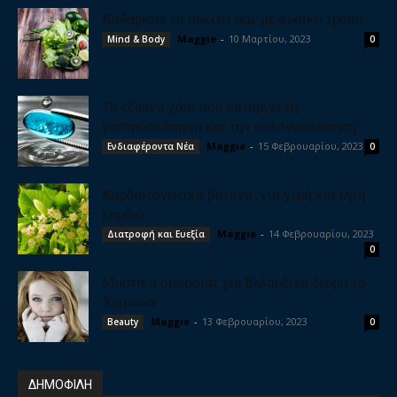
Καθαρίστε το συκώτι σας με φυσικό τρόπο
Maggie
-
10 Μαρτίου, 2023
Mind & Body
0
Το έξυπνο χάπι που καταργεί τη
γαστροσκόπηση και την κολονοσκόπηση
Maggie
-
15 Φεβρουαρίου, 2023
Ενδιαφέροντα Νέα
0
Καρδιοτονωτικά βότανα, για γερή και υγιή
καρδιά
Maggie
-
14 Φεβρουαρίου, 2023
Διατροφή και Ευεξία
0
Μυστικά ομορφιάς για βελούδινο δέρμα το
Χειμώνα
Maggie
-
13 Φεβρουαρίου, 2023
Beauty
0
ΔΗΜΟΦΙΛΗ