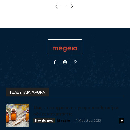
ΤΕΛΕΥΤΑΙΑ ΑΡΘΡΑ
Πως να εφαρμόσετε την ομοιοπαθητική σε
οξείες καταστάσεις
Maggie
-
11 Μαρτίου, 2023
Η υγεία μου
0