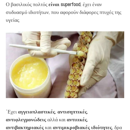
Ο βασιλικός πολτός
είναι superfood
, έχει έναν
συδυασμό ιδιοτήτων, που αφορούν διάφορες πτυχές της
υγείας.
΄Εχει
αγγειοπλαστικές
,
αντισηπτικές
,
αντιφλεγμονώδεις
αλλά και
αντιιικές
,
αντιβακτηριακές
και
αντιμικροβιακές
ιδιότητες
, δρα