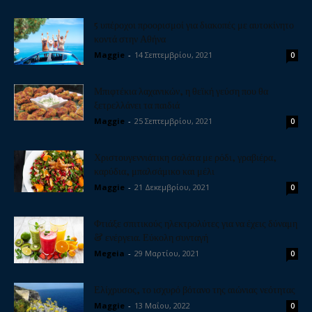
5 υπέροχοι προορισμοί για διακοπές με αυτοκίνητο
κοντά στην Αθήνα
Maggie
-
14 Σεπτεμβρίου, 2021
0
Μπιφτέκια λαχανικών, η θεϊκή γεύση που θα
ξετρελλάνει τα παιδιά
Maggie
-
25 Σεπτεμβρίου, 2021
0
Χριστουγεννιάτικη σαλάτα με ρόδι, γραβιέρα,
καρύδια, μπαλσάμικο και μέλι
Maggie
-
21 Δεκεμβρίου, 2021
0
Φτιάξε σπιτικούς ηλεκτρολύτες για να έχεις δύναμη
& ενέργεια. Εύκολη συνταγή
Megeia
-
29 Μαρτίου, 2021
0
Ελίχρυσος, το ισχυρό βότανο της αιώνιας νεότητας
Maggie
-
13 Μαΐου, 2022
0