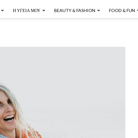
Η ΥΓΕΊΑ ΜΟΥ
BEAUTY & FASHION
FOOD & FUN