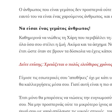
Ο άνθρωπος που είναι γεμάτος δεν προσπερνά ούτε 
εαυτό του να είναι ένας χαρούμενος άνθρωπος, και
Να είσαι ένας γεμάτος άνθρωπος!
Καθημερινά να νιώθεις τη Χάρη που περιβάλλει τη 
όλα όσα σου στέλει η ζωή. Ακόμα και τα άσχημα. 
έτσι ώστε όταν σε βρουν τα δύσκολα να έχεις κάπο
Δείτε επίσης: Χρειάζεται ο πολύς ελεύθερος χρόνο
Γέμισε τις εσωτερικές σου “αποθήκες” όχι με κάτι 
θα καλλιεργήσεις μέσα σου. Γιατί αυτή είναι η πιο
Έτσι μόνο θα μπορέσεις να νιώσεις την ευγνωμοσύνη
σου. Να μην προσπερνάς ούτε το μικρότερο ίχνος α
ψυχή σου με χαρά απόλαυσε τις μικρές στιγμές, τον