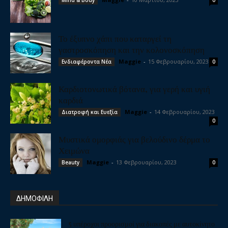
Το έξυπνο χάπι που καταργεί τη
γαστροσκόπηση και την κολονοσκόπηση
Maggie
-
15 Φεβρουαρίου, 2023
Ενδιαφέροντα Νέα
0
Καρδιοτονωτικά βότανα, για γερή και υγιή
καρδιά
Maggie
-
14 Φεβρουαρίου, 2023
Διατροφή και Ευεξία
0
Μυστικά ομορφιάς για βελούδινο δέρμα το
Χειμώνα
Maggie
-
13 Φεβρουαρίου, 2023
Beauty
0
ΔΗΜΟΦΙΛΗ
5 υπέροχοι προορισμοί για διακοπές με αυτοκίνητο