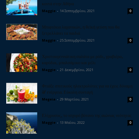
κοντά στην Αθήνα
Maggie
-
14 Σεπτεμβρίου, 2021
0
Μπιφτέκια λαχανικών, η θεϊκή γεύση που θα
ξετρελλάνει τα παιδιά
Maggie
-
25 Σεπτεμβρίου, 2021
0
Χριστουγεννιάτικη σαλάτα με ρόδι, γραβιέρα,
καρύδια, μπαλσάμικο και μέλι
Maggie
-
21 Δεκεμβρίου, 2021
0
Φτιάξε σπιτικούς ηλεκτρολύτες για να έχεις δύναμη
& ενέργεια. Εύκολη συνταγή
Megeia
-
29 Μαρτίου, 2021
0
Ελίχρυσος, το ισχυρό βότανο της αιώνιας νεότητας
Maggie
-
13 Μαΐου, 2022
0