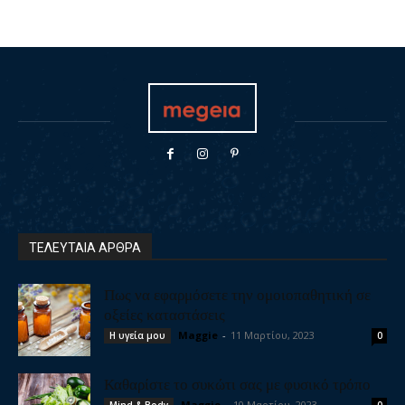
ΤΕΛΕΥΤΑΙΑ ΑΡΘΡΑ
Πως να εφαρμόσετε την ομοιοπαθητική σε
οξείες καταστάσεις
Maggie
-
11 Μαρτίου, 2023
Η υγεία μου
0
Καθαρίστε το συκώτι σας με φυσικό τρόπο
Maggie
-
10 Μαρτίου, 2023
Mind & Body
0