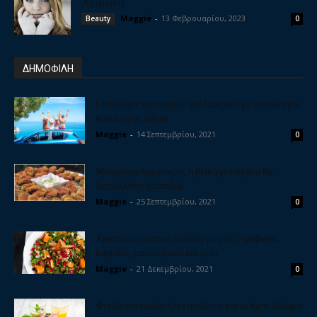
Χειμώνα
Maggie
-
13 Φεβρουαρίου, 2023
Beauty
0
ΔΗΜΟΦΙΛΗ
5 υπέροχοι προορισμοί για διακοπές με αυτοκίνητο
κοντά στην Αθήνα
Maggie
-
14 Σεπτεμβρίου, 2021
0
Μπιφτέκια λαχανικών, η θεϊκή γεύση που θα
ξετρελλάνει τα παιδιά
Maggie
-
25 Σεπτεμβρίου, 2021
0
Χριστουγεννιάτικη σαλάτα με ρόδι, γραβιέρα,
καρύδια, μπαλσάμικο και μέλι
Maggie
-
21 Δεκεμβρίου, 2021
0
Φτιάξε σπιτικούς ηλεκτρολύτες για να έχεις δύναμη