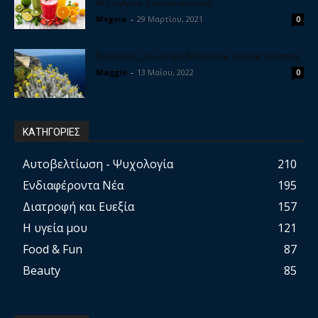
& ενέργεια. Εύκολη συνταγή
Megeia
-
29 Μαρτίου, 2021
0
Ελίχρυσος, το ισχυρό βότανο της αιώνιας νεότητας
Maggie
-
13 Μαΐου, 2022
0
ΚΑΤΗΓΟΡΙΕΣ
Αυτοβελτίωση - Ψυχολογία
210
Ενδιαφέροντα Νέα
195
Διατροφή και Ευεξία
157
Η υγεία μου
121
Food & Fun
87
Beauty
85