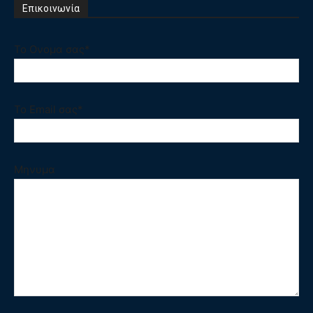
Επικοινωνία
Το Ονομα σας*
Το Email σας*
Μηνυμα