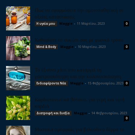
Πως να εφαρμόσετε την ομοιοπαθητική σε
οξείες καταστάσεις
Maggie
-
11 Μαρτίου, 2023
Η υγεία μου
0
Καθαρίστε το συκώτι σας με φυσικό τρόπο
Maggie
-
10 Μαρτίου, 2023
Mind & Body
0
Το έξυπνο χάπι που καταργεί τη
γαστροσκόπηση και την κολονοσκόπηση
Maggie
-
15 Φεβρουαρίου, 2023
Ενδιαφέροντα Νέα
0
Καρδιοτονωτικά βότανα, για γερή και υγιή
καρδιά
Maggie
-
14 Φεβρουαρίου, 2023
Διατροφή και Ευεξία
0
Μυστικά ομορφιάς για βελούδινο δέρμα το