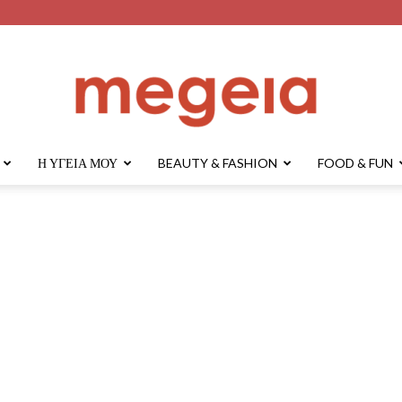
Η ΥΓΕΊΑ ΜΟΥ
BEAUTY & FASHION
FOOD & FUN
megeia.gr