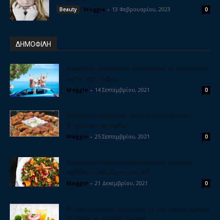
Maggie
-
13 Φεβρουαρίου, 2023
Beauty
0
ΔΗΜΟΦΙΛΗ
5 υπέροχοι προορισμοί για διακοπές με αυτοκίνητο
κοντά στην Αθήνα
Maggie
-
14 Σεπτεμβρίου, 2021
0
Μπιφτέκια λαχανικών, η θεϊκή γεύση που θα
ξετρελλάνει τα παιδιά
Maggie
-
25 Σεπτεμβρίου, 2021
0
Χριστουγεννιάτικη σαλάτα με ρόδι, γραβιέρα,
καρύδια, μπαλσάμικο και μέλι
Maggie
-
21 Δεκεμβρίου, 2021
0
Φτιάξε σπιτικούς ηλεκτρολύτες για να έχεις δύναμη
& ενέργεια. Εύκολη συνταγή