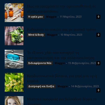
Πως να εφαρμόσετε την ομοιοπαθητική σε
οξείες καταστάσεις
Maggie
-
11 Μαρτίου, 2023
Η υγεία μου
0
Καθαρίστε το συκώτι σας με φυσικό τρόπο
Maggie
-
10 Μαρτίου, 2023
Mind & Body
0
Το έξυπνο χάπι που καταργεί τη
γαστροσκόπηση και την κολονοσκόπηση
Maggie
-
15 Φεβρουαρίου, 2023
Ενδιαφέροντα Νέα
0
Καρδιοτονωτικά βότανα, για γερή και υγιή
καρδιά
Maggie
-
14 Φεβρουαρίου, 2023
Διατροφή και Ευεξία
0
Μυστικά ομορφιάς για βελούδινο δέρμα το
Χειμώνα