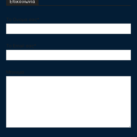
Επικοινωνία
Το Ονομα σας*
Το Email σας*
Μηνυμα