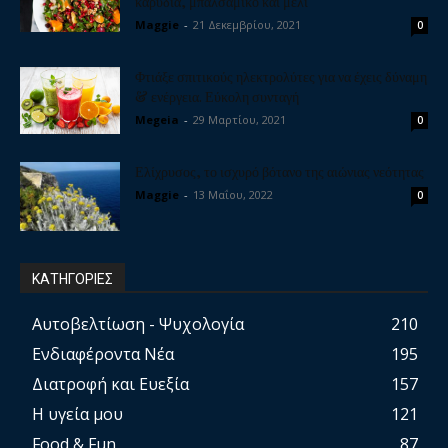
καρύδια, μπαλσάμικο και μέλι
Maggie
-
21 Δεκεμβρίου, 2021
0
Φτιάξε σπιτικούς ηλεκτρολύτες για να έχεις δύναμη
& ενέργεια. Εύκολη συνταγή
Megeia
-
29 Μαρτίου, 2021
0
Ελίχρυσος, το ισχυρό βότανο της αιώνιας νεότητας
Maggie
-
13 Μαΐου, 2022
0
ΚΑΤΗΓΟΡΙΕΣ
Αυτοβελτίωση - Ψυχολογία
210
Ενδιαφέροντα Νέα
195
Διατροφή και Ευεξία
157
Η υγεία μου
121
Food & Fun
87