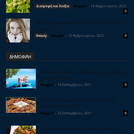
Maggie
-
14 Φεβρουαρίου, 2023
Διατροφή και Ευεξία
0
Μυστικά ομορφιάς για βελούδινο δέρμα το
Χειμώνα
Maggie
-
13 Φεβρουαρίου, 2023
Beauty
0
ΔΗΜΟΦΙΛΗ
5 υπέροχοι προορισμοί για διακοπές με αυτοκίνητο
κοντά στην Αθήνα
Maggie
-
14 Σεπτεμβρίου, 2021
0
Μπιφτέκια λαχανικών, η θεϊκή γεύση που θα
ξετρελλάνει τα παιδιά
Maggie
-
25 Σεπτεμβρίου, 2021
0
Χριστουγεννιάτικη σαλάτα με ρόδι, γραβιέρα,