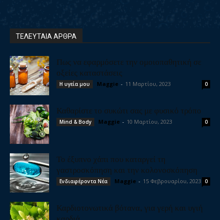
ΤΕΛΕΥΤΑΙΑ ΑΡΘΡΑ
Πως να εφαρμόσετε την ομοιοπαθητική σε
οξείες καταστάσεις
Maggie
-
11 Μαρτίου, 2023
Η υγεία μου
0
Καθαρίστε το συκώτι σας με φυσικό τρόπο
Maggie
-
10 Μαρτίου, 2023
Mind & Body
0
Το έξυπνο χάπι που καταργεί τη
γαστροσκόπηση και την κολονοσκόπηση
Maggie
-
15 Φεβρουαρίου, 2023
Ενδιαφέροντα Νέα
0
Καρδιοτονωτικά βότανα, για γερή και υγιή
καρδιά