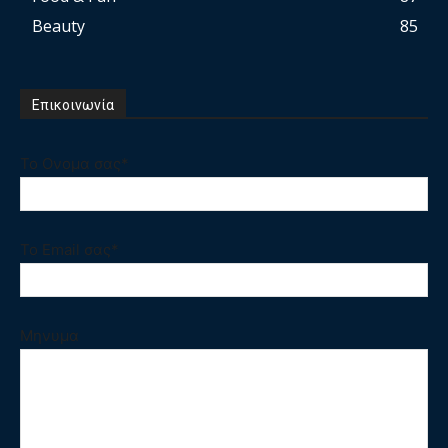
Beauty
85
Επικοινωνία
Το Ονομα σας*
Το Email σας*
Μηνυμα