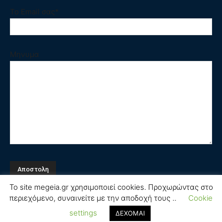
Το Email σας*
Μηνυμα
Το site megeia.gr χρησιμοποιεί cookies. Προχωρώντας στο
περιεχόμενο, συναινείτε με την αποδοχή τους ..
Cookie
Όροι και Προϋποθέσεις
settings
ΔΕΧΟΜΑΙ