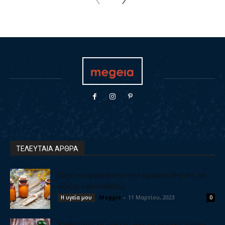
ΤΕΛΕΥΤΑΙΑ ΑΡΘΡΑ
Πως να εφαρμόσετε την ομοιοπαθητική σε
οξείες καταστάσεις
Maggie
-
11 Μαρτίου, 2023
Η υγεία μου
0
Καθαρίστε το συκώτι σας με φυσικό τρόπο