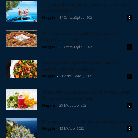
5 υπέροχοι προορισμοί για διακοπές με αυτοκίνητο
κοντά στην Αθήνα
Maggie
-
14 Σεπτεμβρίου, 2021
0
Μπιφτέκια λαχανικών, η θεϊκή γεύση που θα
ξετρελλάνει τα παιδιά
Maggie
-
25 Σεπτεμβρίου, 2021
0
Χριστουγεννιάτικη σαλάτα με ρόδι, γραβιέρα,
καρύδια, μπαλσάμικο και μέλι
Maggie
-
21 Δεκεμβρίου, 2021
0
Φτιάξε σπιτικούς ηλεκτρολύτες για να έχεις δύναμη
& ενέργεια. Εύκολη συνταγή
Megeia
-
29 Μαρτίου, 2021
0
Ελίχρυσος, το ισχυρό βότανο της αιώνιας νεότητας
Maggie
-
13 Μαΐου, 2022
0