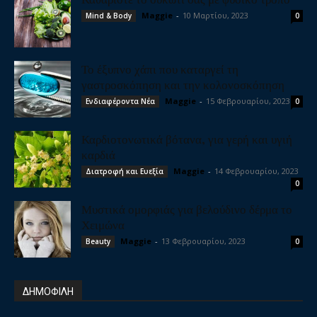
Maggie
-
10 Μαρτίου, 2023
Mind & Body
0
Το έξυπνο χάπι που καταργεί τη
γαστροσκόπηση και την κολονοσκόπηση
Maggie
-
15 Φεβρουαρίου, 2023
Ενδιαφέροντα Νέα
0
Καρδιοτονωτικά βότανα, για γερή και υγιή
καρδιά
Maggie
-
14 Φεβρουαρίου, 2023
Διατροφή και Ευεξία
0
Μυστικά ομορφιάς για βελούδινο δέρμα το
Χειμώνα
Maggie
-
13 Φεβρουαρίου, 2023
Beauty
0
ΔΗΜΟΦΙΛΗ