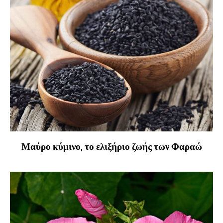
Μαύρο κύμινο, το ελιξήριο ζωής των Φαραώ