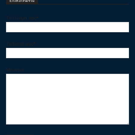
Επικοινωνία
Το Ονομα σας*
Το Email σας*
Μηνυμα