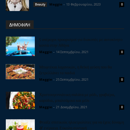
Maggie
-
13 Φεβρουαρίου, 2023
Beauty
0
ΔΗΜΟΦΙΛΗ
5 υπέροχοι προορισμοί για διακοπές με αυτοκίνητο
κοντά στην Αθήνα
Maggie
-
14 Σεπτεμβρίου, 2021
0
Μπιφτέκια λαχανικών, η θεϊκή γεύση που θα
ξετρελλάνει τα παιδιά
Maggie
-
25 Σεπτεμβρίου, 2021
0
Χριστουγεννιάτικη σαλάτα με ρόδι, γραβιέρα,
καρύδια, μπαλσάμικο και μέλι
Maggie
-
21 Δεκεμβρίου, 2021
0
Φτιάξε σπιτικούς ηλεκτρολύτες για να έχεις δύναμη
& ενέργεια. Εύκολη συνταγή