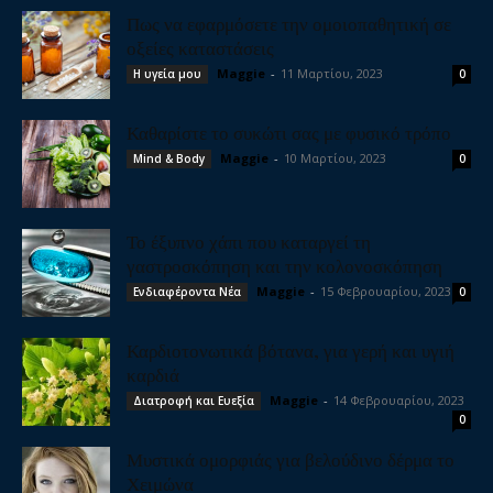
Πως να εφαρμόσετε την ομοιοπαθητική σε
οξείες καταστάσεις
Maggie
-
11 Μαρτίου, 2023
Η υγεία μου
0
Καθαρίστε το συκώτι σας με φυσικό τρόπο
Maggie
-
10 Μαρτίου, 2023
Mind & Body
0
Το έξυπνο χάπι που καταργεί τη
γαστροσκόπηση και την κολονοσκόπηση
Maggie
-
15 Φεβρουαρίου, 2023
Ενδιαφέροντα Νέα
0
Καρδιοτονωτικά βότανα, για γερή και υγιή
καρδιά
Maggie
-
14 Φεβρουαρίου, 2023
Διατροφή και Ευεξία
0
Μυστικά ομορφιάς για βελούδινο δέρμα το
Χειμώνα