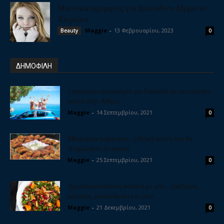
Μυστικά ομορφιάς για βελούδινο δέρμα το
Χειμώνα
Maggie
-
13 Φεβρουαρίου, 2023
Beauty
0
ΔΗΜΟΦΙΛΗ
5 υπέροχοι προορισμοί για διακοπές με αυτοκίνητο
κοντά στην Αθήνα
Maggie
-
14 Σεπτεμβρίου, 2021
0
Μπιφτέκια λαχανικών, η θεϊκή γεύση που θα
ξετρελλάνει τα παιδιά
Maggie
-
25 Σεπτεμβρίου, 2021
0
Χριστουγεννιάτικη σαλάτα με ρόδι, γραβιέρα,
καρύδια, μπαλσάμικο και μέλι
Maggie
-
21 Δεκεμβρίου, 2021
0