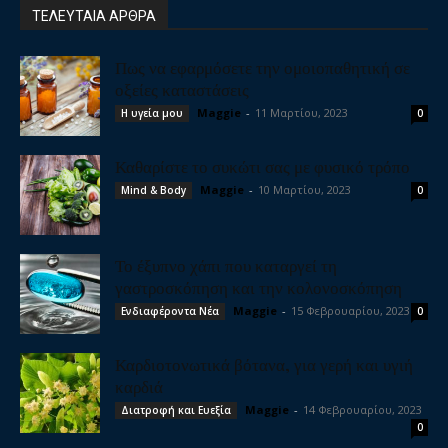
ΤΕΛΕΥΤΑΙΑ ΑΡΘΡΑ
Πως να εφαρμόσετε την ομοιοπαθητική σε
οξείες καταστάσεις
Maggie
-
11 Μαρτίου, 2023
Η υγεία μου
0
Καθαρίστε το συκώτι σας με φυσικό τρόπο
Maggie
-
10 Μαρτίου, 2023
Mind & Body
0
Το έξυπνο χάπι που καταργεί τη
γαστροσκόπηση και την κολονοσκόπηση
Maggie
-
15 Φεβρουαρίου, 2023
Ενδιαφέροντα Νέα
0
Καρδιοτονωτικά βότανα, για γερή και υγιή
καρδιά
Maggie
-
14 Φεβρουαρίου, 2023
Διατροφή και Ευεξία
0