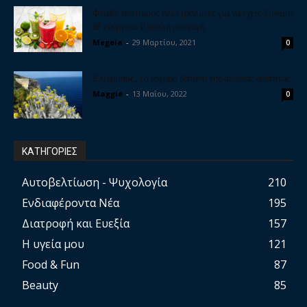
Φτιάξε σπιτικούς ηλεκτρολύτες για να έχεις δύναμη
& ενέργεια. Εύκολη συνταγή
Megeia
-
29 Μαρτίου, 2021
0
Ελίχρυσος, το ισχυρό βότανο της αιώνιας νεότητας
Maggie
-
13 Μαΐου, 2022
0
ΚΑΤΗΓΟΡΙΕΣ
Αυτοβελτίωση - Ψυχολογία
210
Ενδιαφέροντα Νέα
195
Διατροφή και Ευεξία
157
Η υγεία μου
121
Food & Fun
87
Beauty
85