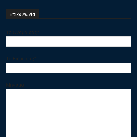
Επικοινωνία
Το Ονομα σας*
Το Email σας*
Μηνυμα