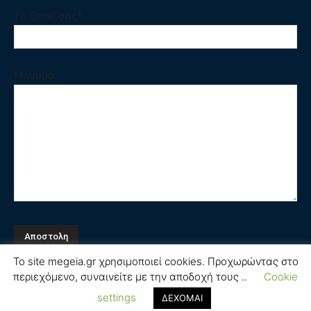
Το Email σας*
Μηνυμα
Το site megeia.gr χρησιμοποιεί cookies. Προχωρώντας στο
περιεχόμενο, συναινείτε με την αποδοχή τους ..
Cookie
Όροι και Προϋποθέσεις
settings
ΔΕΧΟΜΑΙ