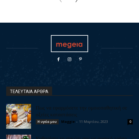
ΤΕΛΕΥΤΑΙΑ ΑΡΘΡΑ
Πως να εφαρμόσετε την ομοιοπαθητική σε
οξείες καταστάσεις
Maggie
-
11 Μαρτίου, 2023
Η υγεία μου
0
Καθαρίστε το συκώτι σας με φυσικό τρόπο