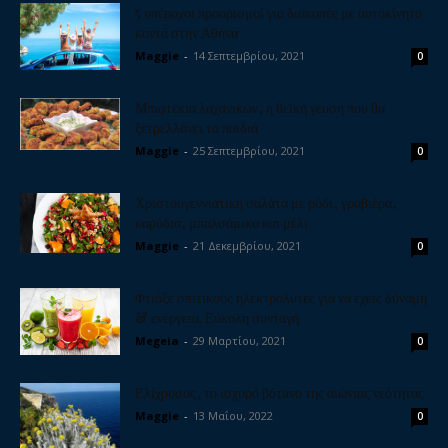
5 υπέροχοι προορισμοί για διακοπές με αυτοκίνητο
κοντά στην Αθήνα
Maggie
-
14 Σεπτεμβρίου, 2021
0
Μπιφτέκια λαχανικών, η θεϊκή γεύση που θα
ξετρελλάνει τα παιδιά
Maggie
-
25 Σεπτεμβρίου, 2021
0
Χριστουγεννιάτικη σαλάτα με ρόδι, γραβιέρα,
καρύδια, μπαλσάμικο και μέλι
Maggie
-
21 Δεκεμβρίου, 2021
0
Φτιάξε σπιτικούς ηλεκτρολύτες για να έχεις δύναμη
& ενέργεια. Εύκολη συνταγή
Megeia
-
29 Μαρτίου, 2021
0
Ελίχρυσος, το ισχυρό βότανο της αιώνιας νεότητας
Maggie
-
13 Μαΐου, 2022
0