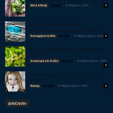
Maggie
-
10 Μαρτίου, 2023
Mind & Body
0
Το έξυπνο χάπι που καταργεί τη
γαστροσκόπηση και την κολονοσκόπηση
Maggie
-
15 Φεβρουαρίου, 2023
Ενδιαφέροντα Νέα
0
Καρδιοτονωτικά βότανα, για γερή και υγιή
καρδιά
Maggie
-
14 Φεβρουαρίου, 2023
Διατροφή και Ευεξία
0
Μυστικά ομορφιάς για βελούδινο δέρμα το
Χειμώνα
Maggie
-
13 Φεβρουαρίου, 2023
Beauty
0
ΔΗΜΟΦΙΛΗ