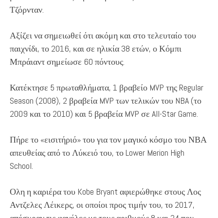
Τζόρνταν.
Αξίζει να σημειωθεί ότι ακόμη και στο τελευταίο του
παιχνίδι, το 2016, και σε ηλικία 38 ετών, ο Κόμπι
Μπράιαντ σημείωσε 60 πόντους.
Κατέκτησε 5 πρωταθλήματα, 1 βραβείο MVP της Regular
Season (2008), 2 βραβεία MVP των τελικών του NBA (το
2009 και το 2010) και 5 βραβεία MVP σε All-Star Game.
Πήρε το «εισιτήριό» του για τον μαγικό κόσμο του ΝΒΑ
απευθείας από το Λύκειό του, το Lower Merion High
School.
Ολη η καριέρα του Kobe Bryant αφιερώθηκε στους Λος
Αντζελες Λέικερς, οι οποίοι προς τιμήν του, το 2017,
απέσυραν τις φανέλες με τους αριθμούς 8 και 24 που