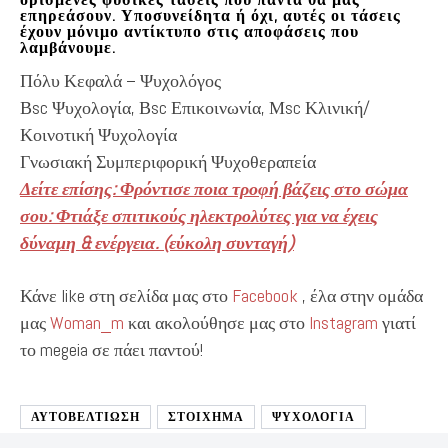
επηρεάσουν.
Υποσυνείδητα ή όχι, αυτές οι τάσεις
έχουν μόνιμο αντίκτυπο στις αποφάσεις που
λαμβάνουμε.
Πόλυ Κεφαλά – Ψυχολόγος
Βsc Ψυχολογία, Βsc Επικοινωνία, Μsc Κλινική/
Κοινοτική Ψυχολογία
Γνωσιακή Συμπεριφορική Ψυχοθεραπεία
Δείτε επίσης: Φρόντισε ποια τροφή βάζεις στο σώμα
σου: Φτιάξε σπιτικούς ηλεκτρολύτες για να έχεις
δύναμη & ενέργεια. (εύκολη συνταγή)
Κάνε like στη σελίδα μας στο
Facebook
, έλα στην ομάδα
μας
Woman_m
και ακολούθησε μας στο
Instagram
γιατί
το megeia σε πάει παντού!
ΑΥΤΟΒΕΛΤΊΩΣΗ
ΣΤΟΙΧΗΜΑ
ΨΥΧΟΛΟΓΙΑ