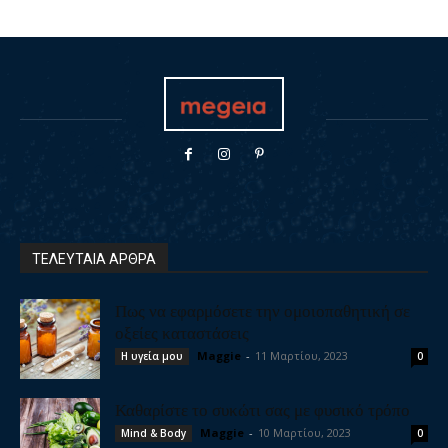
ΤΕΛΕΥΤΑΙΑ ΑΡΘΡΑ
Πως να εφαρμόσετε την ομοιοπαθητική σε
οξείες καταστάσεις
Maggie
-
11 Μαρτίου, 2023
Η υγεία μου
0
Καθαρίστε το συκώτι σας με φυσικό τρόπο
Maggie
-
10 Μαρτίου, 2023
Mind & Body
0