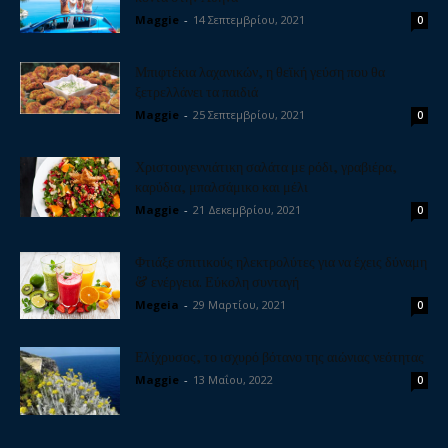
Maggie
-
14 Σεπτεμβρίου, 2021
0
Μπιφτέκια λαχανικών, η θεϊκή γεύση που θα
ξετρελλάνει τα παιδιά
Maggie
-
25 Σεπτεμβρίου, 2021
0
Χριστουγεννιάτικη σαλάτα με ρόδι, γραβιέρα,
καρύδια, μπαλσάμικο και μέλι
Maggie
-
21 Δεκεμβρίου, 2021
0
Φτιάξε σπιτικούς ηλεκτρολύτες για να έχεις δύναμη
& ενέργεια. Εύκολη συνταγή
Megeia
-
29 Μαρτίου, 2021
0
Ελίχρυσος, το ισχυρό βότανο της αιώνιας νεότητας
Maggie
-
13 Μαΐου, 2022
0