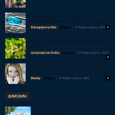
Το έξυπνο χάπι που καταργεί τη
γαστροσκόπηση και την κολονοσκόπηση
Maggie
-
15 Φεβρουαρίου, 2023
Ενδιαφέροντα Νέα
0
Καρδιοτονωτικά βότανα, για γερή και υγιή
καρδιά
Maggie
-
14 Φεβρουαρίου, 2023
Διατροφή και Ευεξία
0
Μυστικά ομορφιάς για βελούδινο δέρμα το
Χειμώνα
Maggie
-
13 Φεβρουαρίου, 2023
Beauty
0
ΔΗΜΟΦΙΛΗ
5 υπέροχοι προορισμοί για διακοπές με αυτοκίνητο
κοντά στην Αθήνα