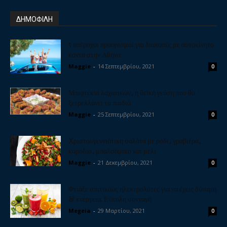
ΔΗΜΟΦΙΛΗ
5 υπέροχοι προορισμοί για διακοπές με αυτοκίνητο
κοντά στην Αθήνα
Maggie
-
14 Σεπτεμβρίου, 2021
0
Μπιφτέκια λαχανικών, η θεϊκή γεύση που θα
ξετρελλάνει τα παιδιά
Maggie
-
25 Σεπτεμβρίου, 2021
0
Χριστουγεννιάτικη σαλάτα με ρόδι, γραβιέρα,
καρύδια, μπαλσάμικο και μέλι
Maggie
-
21 Δεκεμβρίου, 2021
0
Φτιάξε σπιτικούς ηλεκτρολύτες για να έχεις δύναμη
& ενέργεια. Εύκολη συνταγή
Megeia
-
29 Μαρτίου, 2021
0