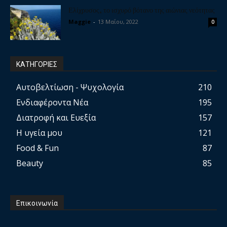
Ελίχρυσος, το ισχυρό βότανο της αιώνιας νεότητας
Maggie
-
13 Μαΐου, 2022
0
ΚΑΤΗΓΟΡΙΕΣ
Αυτοβελτίωση - Ψυχολογία
210
Ενδιαφέροντα Νέα
195
Διατροφή και Ευεξία
157
Η υγεία μου
121
Food & Fun
87
Beauty
85
Επικοινωνία