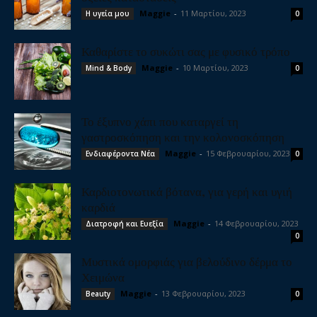
Maggie
-
11 Μαρτίου, 2023
Η υγεία μου
0
Καθαρίστε το συκώτι σας με φυσικό τρόπο
Maggie
-
10 Μαρτίου, 2023
Mind & Body
0
Το έξυπνο χάπι που καταργεί τη
γαστροσκόπηση και την κολονοσκόπηση
Maggie
-
15 Φεβρουαρίου, 2023
Ενδιαφέροντα Νέα
0
Καρδιοτονωτικά βότανα, για γερή και υγιή
καρδιά
Maggie
-
14 Φεβρουαρίου, 2023
Διατροφή και Ευεξία
0
Μυστικά ομορφιάς για βελούδινο δέρμα το
Χειμώνα
Maggie
-
13 Φεβρουαρίου, 2023
Beauty
0