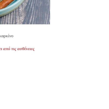
 καρκίνο
ι από τις ασθένειες