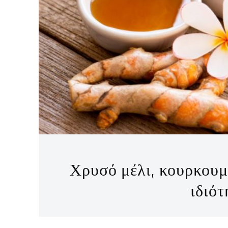
Χρυσό μέλι, κουρκουμά
ιδιότ