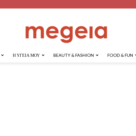
Η ΥΓΕΊΑ ΜΟΥ
BEAUTY & FASHION
FOOD & FUN
megeia.gr