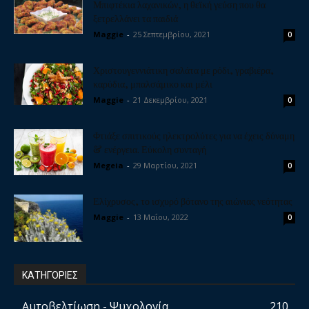
Μπιφτέκια λαχανικών, η θεϊκή γεύση που θα
ξετρελλάνει τα παιδιά
Maggie
-
25 Σεπτεμβρίου, 2021
0
Χριστουγεννιάτικη σαλάτα με ρόδι, γραβιέρα,
καρύδια, μπαλσάμικο και μέλι
Maggie
-
21 Δεκεμβρίου, 2021
0
Φτιάξε σπιτικούς ηλεκτρολύτες για να έχεις δύναμη
& ενέργεια. Εύκολη συνταγή
Megeia
-
29 Μαρτίου, 2021
0
Ελίχρυσος, το ισχυρό βότανο της αιώνιας νεότητας
Maggie
-
13 Μαΐου, 2022
0
ΚΑΤΗΓΟΡΙΕΣ
Αυτοβελτίωση - Ψυχολογία
210