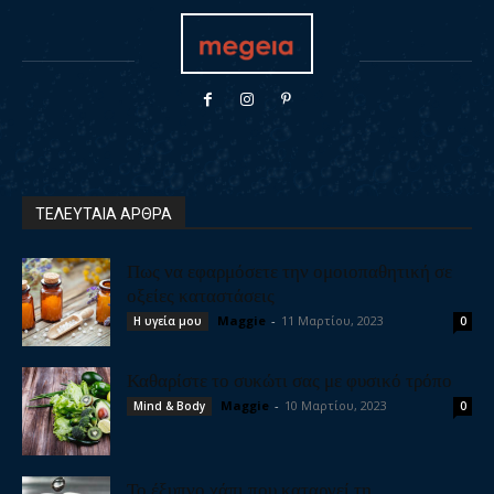
ΤΕΛΕΥΤΑΙΑ ΑΡΘΡΑ
Πως να εφαρμόσετε την ομοιοπαθητική σε
οξείες καταστάσεις
Maggie
-
11 Μαρτίου, 2023
Η υγεία μου
0
Καθαρίστε το συκώτι σας με φυσικό τρόπο
Maggie
-
10 Μαρτίου, 2023
Mind & Body
0
Το έξυπνο χάπι που καταργεί τη