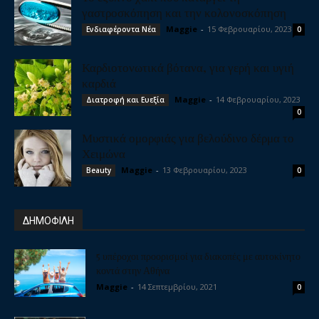
γαστροσκόπηση και την κολονοσκόπηση
Maggie
-
15 Φεβρουαρίου, 2023
Ενδιαφέροντα Νέα
0
Καρδιοτονωτικά βότανα, για γερή και υγιή
καρδιά
Maggie
-
14 Φεβρουαρίου, 2023
Διατροφή και Ευεξία
0
Μυστικά ομορφιάς για βελούδινο δέρμα το
Χειμώνα
Maggie
-
13 Φεβρουαρίου, 2023
Beauty
0
ΔΗΜΟΦΙΛΗ
5 υπέροχοι προορισμοί για διακοπές με αυτοκίνητο
κοντά στην Αθήνα
Maggie
-
14 Σεπτεμβρίου, 2021
0