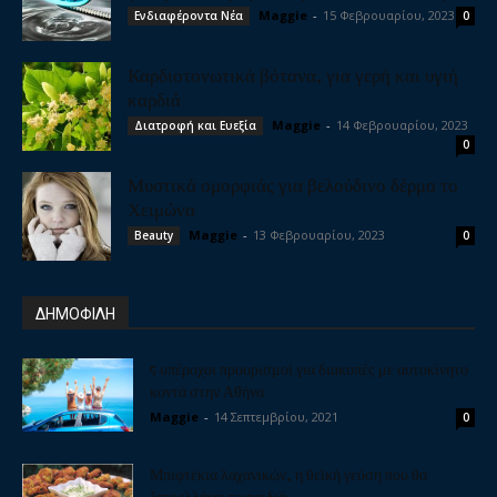
Maggie
-
15 Φεβρουαρίου, 2023
Ενδιαφέροντα Νέα
0
Καρδιοτονωτικά βότανα, για γερή και υγιή
καρδιά
Maggie
-
14 Φεβρουαρίου, 2023
Διατροφή και Ευεξία
0
Μυστικά ομορφιάς για βελούδινο δέρμα το
Χειμώνα
Maggie
-
13 Φεβρουαρίου, 2023
Beauty
0
ΔΗΜΟΦΙΛΗ
5 υπέροχοι προορισμοί για διακοπές με αυτοκίνητο
κοντά στην Αθήνα
Maggie
-
14 Σεπτεμβρίου, 2021
0
Μπιφτέκια λαχανικών, η θεϊκή γεύση που θα
ξετρελλάνει τα παιδιά