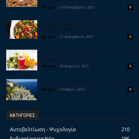
Maggie
-
25 Σεπτεμβρίου, 2021
0
Χριστουγεννιάτικη σαλάτα με ρόδι, γραβιέρα,
καρύδια, μπαλσάμικο και μέλι
Maggie
-
21 Δεκεμβρίου, 2021
0
Φτιάξε σπιτικούς ηλεκτρολύτες για να έχεις δύναμη
& ενέργεια. Εύκολη συνταγή
Megeia
-
29 Μαρτίου, 2021
0
Ελίχρυσος, το ισχυρό βότανο της αιώνιας νεότητας
Maggie
-
13 Μαΐου, 2022
0
ΚΑΤΗΓΟΡΙΕΣ
Αυτοβελτίωση - Ψυχολογία
210
Ενδιαφέροντα Νέα
195