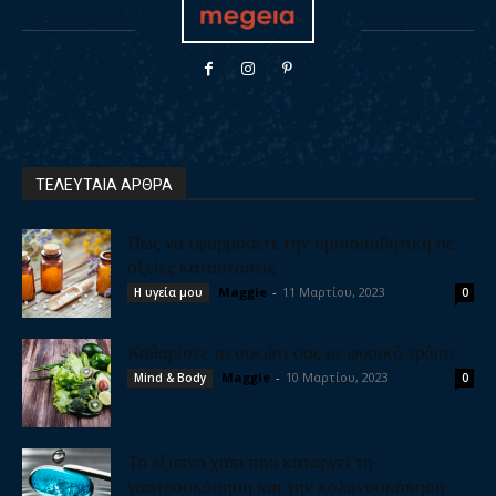
ΤΕΛΕΥΤΑΙΑ ΑΡΘΡΑ
Πως να εφαρμόσετε την ομοιοπαθητική σε
οξείες καταστάσεις
Maggie
-
11 Μαρτίου, 2023
Η υγεία μου
0
Καθαρίστε το συκώτι σας με φυσικό τρόπο
Maggie
-
10 Μαρτίου, 2023
Mind & Body
0
Το έξυπνο χάπι που καταργεί τη
γαστροσκόπηση και την κολονοσκόπηση