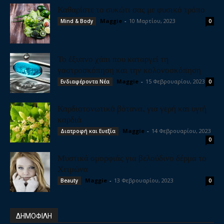
Καθαρίστε το συκώτι σας με φυσικό τρόπο
Maggie
-
10 Μαρτίου, 2023
Mind & Body
0
Το έξυπνο χάπι που καταργεί τη
γαστροσκόπηση και την κολονοσκόπηση
Maggie
-
15 Φεβρουαρίου, 2023
Ενδιαφέροντα Νέα
0
Καρδιοτονωτικά βότανα, για γερή και υγιή
καρδιά
Maggie
-
14 Φεβρουαρίου, 2023
Διατροφή και Ευεξία
0
Μυστικά ομορφιάς για βελούδινο δέρμα το
Χειμώνα
Maggie
-
13 Φεβρουαρίου, 2023
Beauty
0
ΔΗΜΟΦΙΛΗ