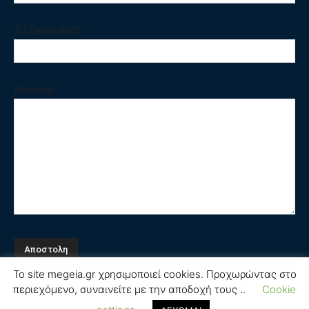
Το Email σας*
Μηνυμα
Το site megeia.gr χρησιμοποιεί cookies. Προχωρώντας στο
περιεχόμενο, συναινείτε με την αποδοχή τους ..
Cookie
Όροι και Προϋποθέσεις