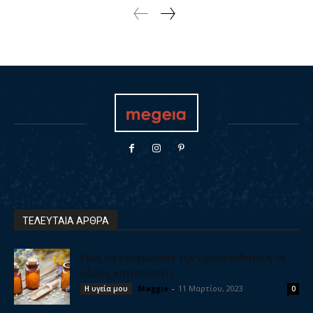
ΤΕΛΕΥΤΑΙΑ ΑΡΘΡΑ
Πως να εφαρμόσετε την ομοιοπαθητική σε
οξείες καταστάσεις
Maggie
-
11 Μαρτίου, 2023
Η υγεία μου
0