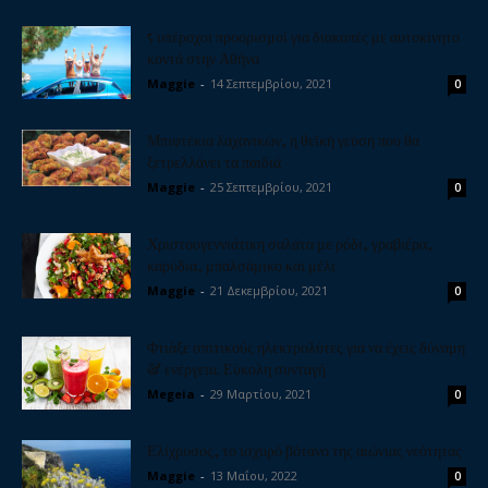
5 υπέροχοι προορισμοί για διακοπές με αυτοκίνητο
κοντά στην Αθήνα
Maggie
-
14 Σεπτεμβρίου, 2021
0
Μπιφτέκια λαχανικών, η θεϊκή γεύση που θα
ξετρελλάνει τα παιδιά
Maggie
-
25 Σεπτεμβρίου, 2021
0
Χριστουγεννιάτικη σαλάτα με ρόδι, γραβιέρα,
καρύδια, μπαλσάμικο και μέλι
Maggie
-
21 Δεκεμβρίου, 2021
0
Φτιάξε σπιτικούς ηλεκτρολύτες για να έχεις δύναμη
& ενέργεια. Εύκολη συνταγή
Megeia
-
29 Μαρτίου, 2021
0
Ελίχρυσος, το ισχυρό βότανο της αιώνιας νεότητας
Maggie
-
13 Μαΐου, 2022
0