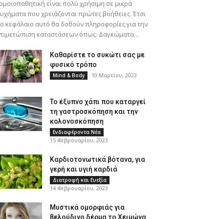
ομοιοπαθητική είναι πολύ χρήσιμη σε μικρά
υχήματα που χρειάζονται πρώτες βοήθειες. Έτσι
ο κεφάλαιο αυτό θα δοθούν πληροφορίες για την
τιμετώπιση καταστάσεων όπως: Δαγκώματα...
Καθαρίστε το συκώτι σας με
φυσικό τρόπο
10 Μαρτίου, 2023
Mind & Body
Το έξυπνο χάπι που καταργεί
τη γαστροσκόπηση και την
κολονοσκόπηση
Ενδιαφέροντα Νέα
15 Φεβρουαρίου, 2023
Καρδιοτονωτικά βότανα, για
γερή και υγιή καρδιά
Διατροφή και Ευεξία
14 Φεβρουαρίου, 2023
Μυστικά ομορφιάς για
βελούδινο δέρμα το Χειμώνα