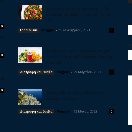
εί
ν
Χριστουγεννιάτικη σαλάτα με ρόδι,
γραβιέρα, καρύδια, μπαλσάμικο και
μέλι
Τ
0
Maggie
-
21 Δεκεμβρίου, 2021
Food & Fun
0
ια
Τ
Φτιάξε σπιτικούς ηλεκτρολύτες για
0
να έχεις δύναμη & ενέργεια. Εύκολη
συνταγή
Μ
Megeia
-
29 Μαρτίου, 2021
Διατροφή και Ευεξία
0
να
0
Ελίχρυσος, το ισχυρό βότανο της
αιώνιας νεότητας
Maggie
-
13 Μαΐου, 2022
Διατροφή και Ευεξία
0