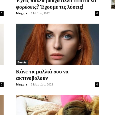
Έχεις πολλά ρούχα αλλά τίποτα να
φορέσεις? Έχουμε τις λύσεις!
Maggie
-
7 Μαΐου, 2022
0
0
Beauty
Κάνε τα μαλλιά σου να
ακτινοβολούν
Maggie
-
5 Μαρτίου, 2022
0
0