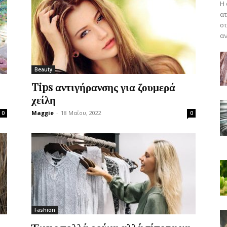
Η 
ατ
στ
αν
Beauty
Tips αντιγήρανσης για ζουμερά
χείλη
Maggie
-
18 Μαΐου, 2022
0
0
Fashion