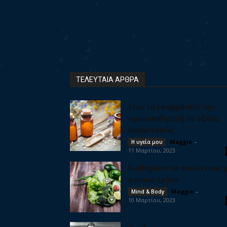
ΤΕΛΕΥΤΑΙΑ ΑΡΘΡΑ
Πως να εφαρμόσετε την
ομοιοπαθητική σε οξείες
καταστάσεις
Maggie
-
Η υγεία μου
11 Μαρτίου, 2023
Καθαρίστε το συκώτι σας 
φυσικό τρόπο
Maggie
-
Mind & Body
10 Μαρτίου, 2023