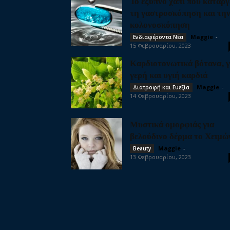
Το έξυπνο χάπι που καταργ
τη γαστροσκόπηση και τη
κολονοσκόπηση
Maggie
-
Ενδιαφέροντα Νέα
15 Φεβρουαρίου, 2023
Καρδιοτονωτικά βότανα, γ
γερή και υγιή καρδιά
Maggie
-
Διατροφή και Ευεξία
14 Φεβρουαρίου, 2023
Μυστικά ομορφιάς για
βελούδινο δέρμα το Χειμώ
Maggie
-
Beauty
13 Φεβρουαρίου, 2023