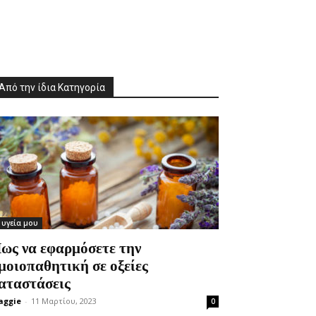
Από την ίδια Κατηγορία
 υγεία μου
ως να εφαρμόσετε την
μοιοπαθητική σε οξείες
αταστάσεις
aggie
-
11 Μαρτίου, 2023
0