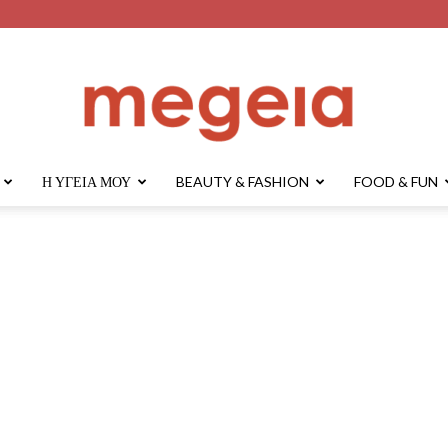
Η ΥΓΕΊΑ ΜΟΥ
BEAUTY & FASHION
FOOD & FUN
megeia.gr