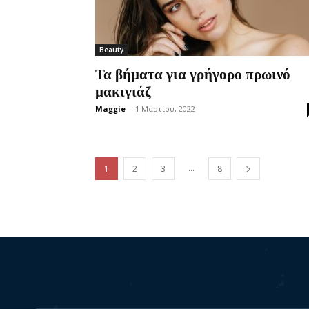
Beauty
Τα βήματα για γρήγορο πρωινό
μακιγιάζ
Maggie
-
1 Μαρτίου, 2022
...
1
2
3
8