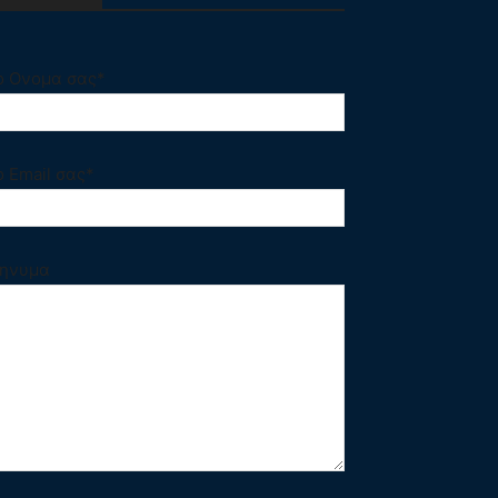
ο Ονομα σας*
ο Email σας*
ηνυμα