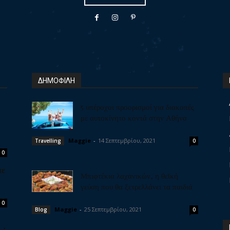
ΔΗΜΟΦΙΛΗ
5 υπέροχοι προορισμοί για διακοπές
με αυτοκίνητο κοντά στην Αθήνα
Maggie
-
14 Σεπτεμβρίου, 2021
Travelling
0
0
με
Μπιφτέκια λαχανικών, η θεϊκή
γεύση που θα ξετρελλάνει τα παιδιά
0
Maggie
-
25 Σεπτεμβρίου, 2021
Blog
0