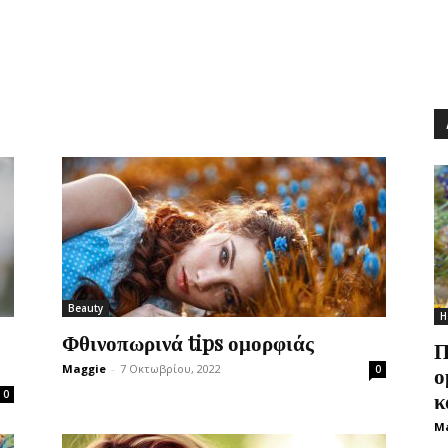
Beauty
Η
Φθινοπωρινά tips ομορφιάς
Π
Maggie
-
7 Οκτωβρίου, 2022
ο
0
κ
0
M