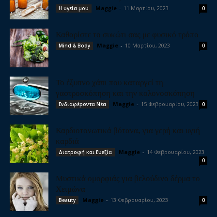
Maggie
-
11 Μαρτίου, 2023
Η υγεία μου
0
Καθαρίστε το συκώτι σας με φυσικό τρόπο
Maggie
-
10 Μαρτίου, 2023
Mind & Body
0
Το έξυπνο χάπι που καταργεί τη
γαστροσκόπηση και την κολονοσκόπηση
Maggie
-
15 Φεβρουαρίου, 2023
Ενδιαφέροντα Νέα
0
Καρδιοτονωτικά βότανα, για γερή και υγιή
καρδιά
Maggie
-
14 Φεβρουαρίου, 2023
Διατροφή και Ευεξία
0
Μυστικά ομορφιάς για βελούδινο δέρμα το
Χειμώνα
Maggie
-
13 Φεβρουαρίου, 2023
Beauty
0