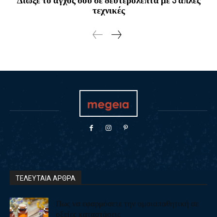
Διώξε το άγχος σου σε δευτερόλεπτα με 3 απλές
τεχνικές
ΤΕΛΕΥΤΑΙΑ ΑΡΘΡΑ
Πως να εφαρμόσετε την ομοιοπαθητική σε
οξείες καταστάσεις