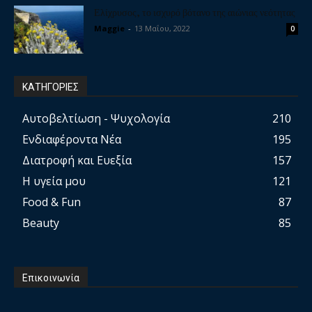
Ελίχρυσος, το ισχυρό βότανο της αιώνιας νεότητας
Maggie
-
13 Μαΐου, 2022
0
ΚΑΤΗΓΟΡΙΕΣ
Αυτοβελτίωση - Ψυχολογία
210
Ενδιαφέροντα Νέα
195
Διατροφή και Ευεξία
157
Η υγεία μου
121
Food & Fun
87
Beauty
85
Επικοινωνία