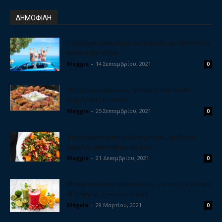
ΔΗΜΟΦΙΛΗ
5 υπέροχοι προορισμοί για διακοπές με αυτοκίνητο
κοντά στην Αθήνα
Maggie
-
14 Σεπτεμβρίου, 2021
0
Μπιφτέκια λαχανικών, η θεϊκή γεύση που θα
ξετρελλάνει τα παιδιά
Maggie
-
25 Σεπτεμβρίου, 2021
0
Χριστουγεννιάτικη σαλάτα με ρόδι, γραβιέρα,
καρύδια, μπαλσάμικο και μέλι
Maggie
-
21 Δεκεμβρίου, 2021
0
Φτιάξε σπιτικούς ηλεκτρολύτες για να έχεις δύναμη
& ενέργεια. Εύκολη συνταγή
Megeia
-
29 Μαρτίου, 2021
0