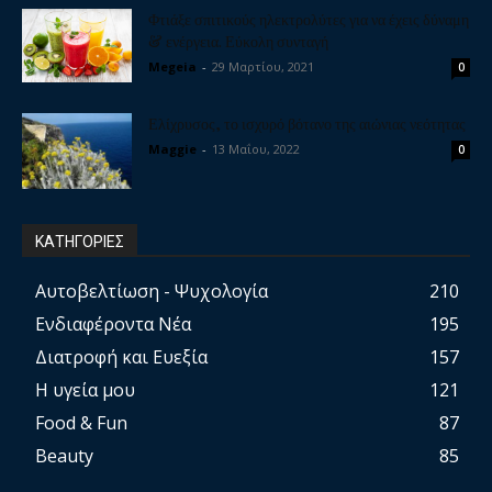
Φτιάξε σπιτικούς ηλεκτρολύτες για να έχεις δύναμη
& ενέργεια. Εύκολη συνταγή
Megeia
-
29 Μαρτίου, 2021
0
Ελίχρυσος, το ισχυρό βότανο της αιώνιας νεότητας
Maggie
-
13 Μαΐου, 2022
0
ΚΑΤΗΓΟΡΙΕΣ
Αυτοβελτίωση - Ψυχολογία
210
Ενδιαφέροντα Νέα
195
Διατροφή και Ευεξία
157
Η υγεία μου
121
Food & Fun
87
Beauty
85