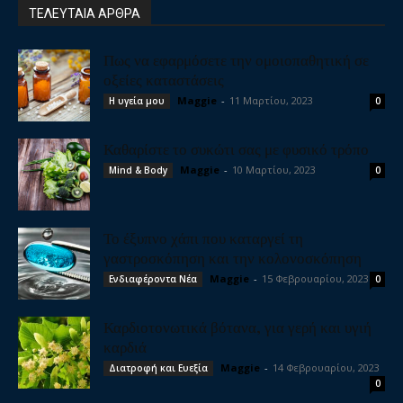
ΤΕΛΕΥΤΑΙΑ ΑΡΘΡΑ
Πως να εφαρμόσετε την ομοιοπαθητική σε
οξείες καταστάσεις
Maggie
-
11 Μαρτίου, 2023
Η υγεία μου
0
Καθαρίστε το συκώτι σας με φυσικό τρόπο
Maggie
-
10 Μαρτίου, 2023
Mind & Body
0
Το έξυπνο χάπι που καταργεί τη
γαστροσκόπηση και την κολονοσκόπηση
Maggie
-
15 Φεβρουαρίου, 2023
Ενδιαφέροντα Νέα
0
Καρδιοτονωτικά βότανα, για γερή και υγιή
καρδιά
Maggie
-
14 Φεβρουαρίου, 2023
Διατροφή και Ευεξία
0