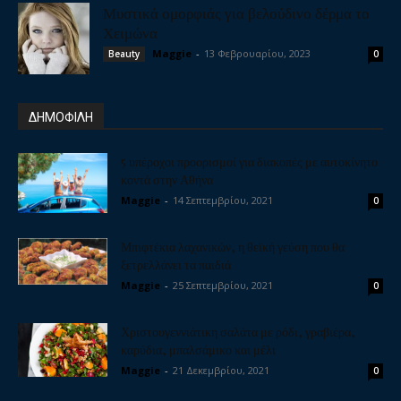
Μυστικά ομορφιάς για βελούδινο δέρμα το
Χειμώνα
Maggie
-
13 Φεβρουαρίου, 2023
Beauty
0
ΔΗΜΟΦΙΛΗ
5 υπέροχοι προορισμοί για διακοπές με αυτοκίνητο
κοντά στην Αθήνα
Maggie
-
14 Σεπτεμβρίου, 2021
0
Μπιφτέκια λαχανικών, η θεϊκή γεύση που θα
ξετρελλάνει τα παιδιά
Maggie
-
25 Σεπτεμβρίου, 2021
0
Χριστουγεννιάτικη σαλάτα με ρόδι, γραβιέρα,
καρύδια, μπαλσάμικο και μέλι
Maggie
-
21 Δεκεμβρίου, 2021
0