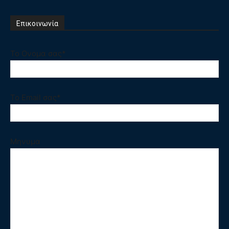
Επικοινωνία
Το Ονομα σας*
Το Email σας*
Μηνυμα