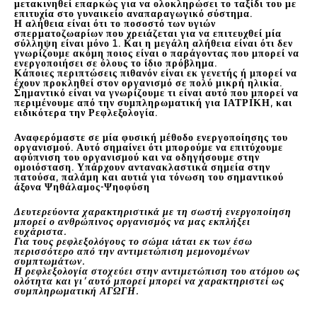
μετακινηθεί επαρκώς για να ολοκληρώσει το ταξίδι του με
επιτυχία στο γυναικείο αναπαραγωγικό σύστημα.
Η αλήθεια είναι ότι το ποσοστό των υγιών
σπερματοζωαρίων που χρειάζεται για να επιτευχθεί μία
σύλληψη είναι μόνο 1. Και η μεγάλη αλήθεια είναι ότι δεν
γνωρίζουμε ακόμη ποιος είναι ο παράγοντας που μπορεί να
ενεργοποιήσει σε όλους το ίδιο πρόβλημα.
Κάποιες περιπτώσεις πιθανόν είναι εκ γενετής ή μπορεί να
έχουν προκληθεί στον οργανισμό σε πολύ μικρή ηλικία.
Σημαντικό είναι να γνωρίζουμε τι είναι αυτό που μπορεί να
περιμένουμε από την συμπληρωματική για ΙΑΤΡΙΚΗ, και
ειδικότερα την Ρεφλεξολογία.
Αναφερόμαστε σε μία φυσική μέθοδο ενεργοποίησης του
οργανισμού. Αυτό σημαίνει ότι μπορούμε να επιτύχουμε
αφύπνιση του οργανισμού και να οδηγήσουμε στην
ομοιόσταση. Υπάρχουν αντανακλαστικά σημεία στην
πατούσα, παλάμη και αυτιά για τόνωση του σημαντικού
άξονα Ψηθάλαμος-Ψηοφύση
Δευτερεύοντα χαρακτηριστικά με τη σωστή ενεργοποίηση
μπορεί ο ανθρώπινος οργανισμός να μας εκπλήξει
ευχάριστα.
Για τους ρεφλεξολόγους το σώμα ιάται εκ των έσω
περισσότερο από την αντιμετώπιση μεμονομένων
συμπτωμάτων.
Η ρεφλεξολογία στοχεύει στην αντιμετώπιση του ατόμου ως
ολότητα και γι’ αυτό μπορεί μπορεί να χαρακτηριστεί ως
συμπληρωματική ΑΓΩΓΗ.