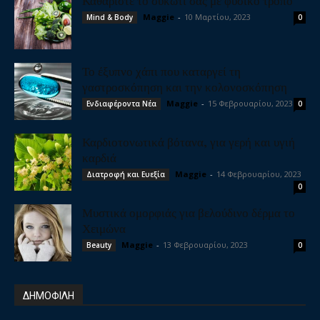
Maggie
-
10 Μαρτίου, 2023
Mind & Body
0
Το έξυπνο χάπι που καταργεί τη
γαστροσκόπηση και την κολονοσκόπηση
Maggie
-
15 Φεβρουαρίου, 2023
Ενδιαφέροντα Νέα
0
Καρδιοτονωτικά βότανα, για γερή και υγιή
καρδιά
Maggie
-
14 Φεβρουαρίου, 2023
Διατροφή και Ευεξία
0
Μυστικά ομορφιάς για βελούδινο δέρμα το
Χειμώνα
Maggie
-
13 Φεβρουαρίου, 2023
Beauty
0
ΔΗΜΟΦΙΛΗ