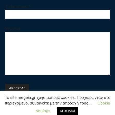
Το Email σας*
Μηνυμα
Το site megeia.gr χρησιμοποιεί cookies. Προχωρώντας στο
περιεχόμενο, συναινείτε με την αποδοχή τους ..
Cookie
Όροι και Προϋποθέσεις
settings
ΔΕΧΟΜΑΙ