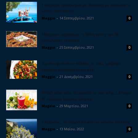
5 υπέροχοι προορισμοί για διακοπές με αυτοκίνητο
κοντά στην Αθήνα
Maggie
-
14 Σεπτεμβρίου, 2021
0
Μπιφτέκια λαχανικών, η θεϊκή γεύση που θα
ξετρελλάνει τα παιδιά
Maggie
-
25 Σεπτεμβρίου, 2021
0
Χριστουγεννιάτικη σαλάτα με ρόδι, γραβιέρα,
καρύδια, μπαλσάμικο και μέλι
Maggie
-
21 Δεκεμβρίου, 2021
0
Φτιάξε σπιτικούς ηλεκτρολύτες για να έχεις δύναμη
& ενέργεια. Εύκολη συνταγή
Megeia
-
29 Μαρτίου, 2021
0
Ελίχρυσος, το ισχυρό βότανο της αιώνιας νεότητας
Maggie
-
13 Μαΐου, 2022
0