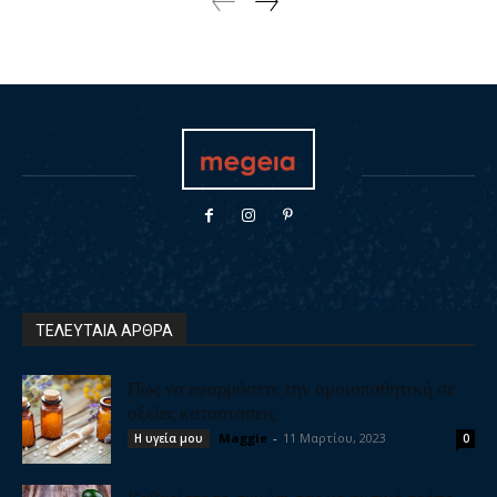
ΤΕΛΕΥΤΑΙΑ ΑΡΘΡΑ
Πως να εφαρμόσετε την ομοιοπαθητική σε
οξείες καταστάσεις
Maggie
-
11 Μαρτίου, 2023
Η υγεία μου
0
Καθαρίστε το συκώτι σας με φυσικό τρόπο