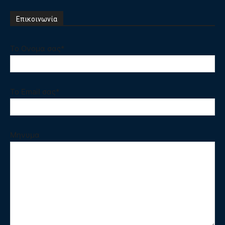
Επικοινωνία
Το Ονομα σας*
Το Email σας*
Μηνυμα