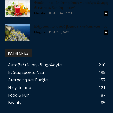
Φτιάξε σπιτικούς ηλεκτρολύτες για να έχεις δύναμη
& ενέργεια. Εύκολη συνταγή
Megeia
-
29 Μαρτίου, 2021
0
Ελίχρυσος, το ισχυρό βότανο της αιώνιας νεότητας
Maggie
-
13 Μαΐου, 2022
0
ΚΑΤΗΓΟΡΙΕΣ
Αυτοβελτίωση - Ψυχολογία
210
Ενδιαφέροντα Νέα
195
Διατροφή και Ευεξία
157
Η υγεία μου
121
Food & Fun
87
Beauty
85