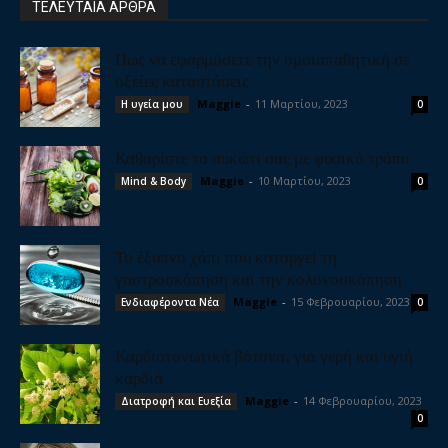
ΤΕΛΕΥΤΑΙΑ ΑΡΘΡΑ
Πως να εφαρμόσετε την ομοιοπαθητική σε
οξείες καταστάσεις
Maggie
-
11 Μαρτίου, 2023
Η υγεία μου
0
Καθαρίστε το συκώτι σας με φυσικό τρόπο
Maggie
-
10 Μαρτίου, 2023
Mind & Body
0
Το έξυπνο χάπι που καταργεί τη
γαστροσκόπηση και την κολονοσκόπηση
Maggie
-
15 Φεβρουαρίου, 2023
Ενδιαφέροντα Νέα
0
Καρδιοτονωτικά βότανα, για γερή και υγιή
καρδιά
Maggie
-
14 Φεβρουαρίου, 2023
Διατροφή και Ευεξία
0