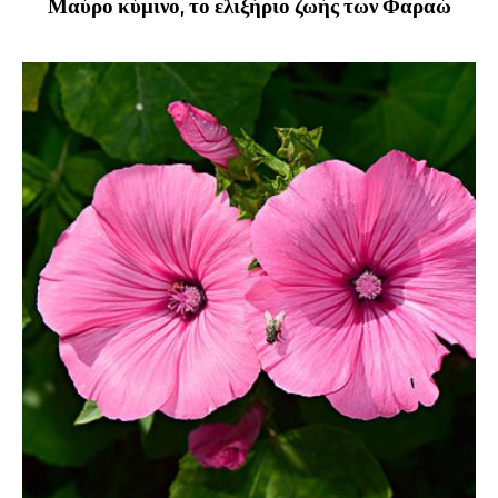
Μαύρο κύμινο, το ελιξήριο ζωής των Φαραώ