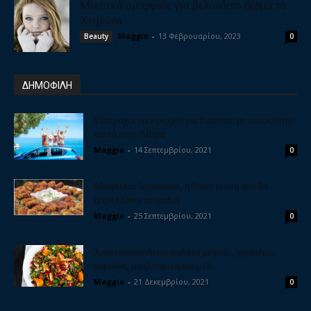
Μυστικά ομορφιάς για βελούδινο δέρμα το
Χειμώνα
Maggie
-
13 Φεβρουαρίου, 2023
Beauty
0
ΔΗΜΟΦΙΛΗ
5 υπέροχοι προορισμοί για διακοπές με αυτοκίνητο
κοντά στην Αθήνα
Maggie
-
14 Σεπτεμβρίου, 2021
0
Μπιφτέκια λαχανικών, η θεϊκή γεύση που θα
ξετρελλάνει τα παιδιά
Maggie
-
25 Σεπτεμβρίου, 2021
0
Χριστουγεννιάτικη σαλάτα με ρόδι, γραβιέρα,
καρύδια, μπαλσάμικο και μέλι
Maggie
-
21 Δεκεμβρίου, 2021
0