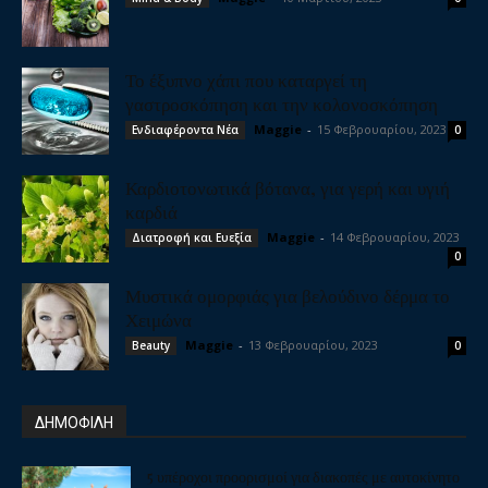
Το έξυπνο χάπι που καταργεί τη
γαστροσκόπηση και την κολονοσκόπηση
Maggie
-
15 Φεβρουαρίου, 2023
Ενδιαφέροντα Νέα
0
Καρδιοτονωτικά βότανα, για γερή και υγιή
καρδιά
Maggie
-
14 Φεβρουαρίου, 2023
Διατροφή και Ευεξία
0
Μυστικά ομορφιάς για βελούδινο δέρμα το
Χειμώνα
Maggie
-
13 Φεβρουαρίου, 2023
Beauty
0
ΔΗΜΟΦΙΛΗ
5 υπέροχοι προορισμοί για διακοπές με αυτοκίνητο