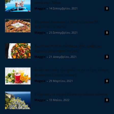
κοντά στην Αθήνα
Maggie
-
14 Σεπτεμβρίου, 2021
0
Μπιφτέκια λαχανικών, η θεϊκή γεύση που θα
ξετρελλάνει τα παιδιά
Maggie
-
25 Σεπτεμβρίου, 2021
0
Χριστουγεννιάτικη σαλάτα με ρόδι, γραβιέρα,
καρύδια, μπαλσάμικο και μέλι
Maggie
-
21 Δεκεμβρίου, 2021
0
Φτιάξε σπιτικούς ηλεκτρολύτες για να έχεις δύναμη
& ενέργεια. Εύκολη συνταγή
Megeia
-
29 Μαρτίου, 2021
0
Ελίχρυσος, το ισχυρό βότανο της αιώνιας νεότητας
Maggie
-
13 Μαΐου, 2022
0