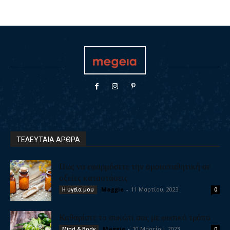
ΤΕΛΕΥΤΑΙΑ ΑΡΘΡΑ
Πως να εφαρμόσετε την ομοιοπαθητική σε
οξείες καταστάσεις
Maggie
-
11 Μαρτίου, 2023
Η υγεία μου
0
Καθαρίστε το συκώτι σας με φυσικό τρόπο
Maggie
-
10 Μαρτίου, 2023
Mind & Body
0