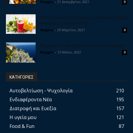
Maggie
-
21 Δεκεμβρίου, 2021
0
Φτιάξε σπιτικούς ηλεκτρολύτες για να έχεις δύναμη
& ενέργεια. Εύκολη συνταγή
Megeia
-
29 Μαρτίου, 2021
0
Ελίχρυσος, το ισχυρό βότανο της αιώνιας νεότητας
Maggie
-
13 Μαΐου, 2022
0
ΚΑΤΗΓΟΡΙΕΣ
Αυτοβελτίωση - Ψυχολογία
210
Ενδιαφέροντα Νέα
195
Διατροφή και Ευεξία
157
Η υγεία μου
121
Food & Fun
87