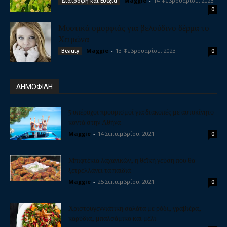
Maggie
-
14 Φεβρουαρίου, 2023
Διατροφή και Ευεξία
0
Μυστικά ομορφιάς για βελούδινο δέρμα το
Χειμώνα
Maggie
-
13 Φεβρουαρίου, 2023
Beauty
0
ΔΗΜΟΦΙΛΗ
5 υπέροχοι προορισμοί για διακοπές με αυτοκίνητο
κοντά στην Αθήνα
Maggie
-
14 Σεπτεμβρίου, 2021
0
Μπιφτέκια λαχανικών, η θεϊκή γεύση που θα
ξετρελλάνει τα παιδιά
Maggie
-
25 Σεπτεμβρίου, 2021
0
Χριστουγεννιάτικη σαλάτα με ρόδι, γραβιέρα,
καρύδια, μπαλσάμικο και μέλι