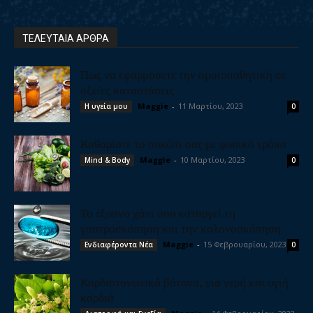
ΤΕΛΕΥΤΑΙΑ ΑΡΘΡΑ
Πως να εφαρμόσετε την ομοιοπαθητική σε
οξείες καταστάσεις
Maggie
-
11 Μαρτίου, 2023
Η υγεία μου
0
Καθαρίστε το συκώτι σας με φυσικό τρόπο
Maggie
-
10 Μαρτίου, 2023
Mind & Body
0
Το έξυπνο χάπι που καταργεί τη
γαστροσκόπηση και την κολονοσκόπηση
Maggie
-
15 Φεβρουαρίου, 2023
Ενδιαφέροντα Νέα
0
Καρδιοτονωτικά βότανα, για γερή και υγιή
καρδιά