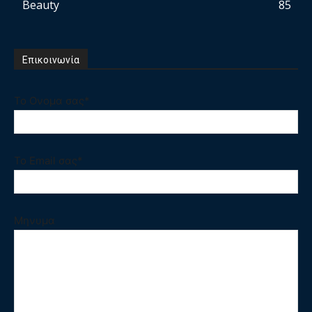
Beauty
85
Επικοινωνία
Το Ονομα σας*
Το Email σας*
Μηνυμα