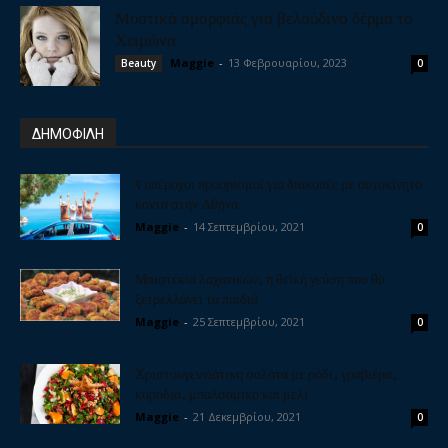
Μυστικά ομορφιάς για βελούδινο δέρμα το
Χειμώνα
Maggie
-
13 Φεβρουαρίου, 2023
Beauty
0
ΔΗΜΟΦΙΛΗ
5 υπέροχοι προορισμοί για διακοπές με αυτοκίνητο
κοντά στην Αθήνα
Maggie
-
14 Σεπτεμβρίου, 2021
0
Μπιφτέκια λαχανικών, η θεϊκή γεύση που θα
ξετρελλάνει τα παιδιά
Maggie
-
25 Σεπτεμβρίου, 2021
0
Χριστουγεννιάτικη σαλάτα με ρόδι, γραβιέρα,
καρύδια, μπαλσάμικο και μέλι
Maggie
-
21 Δεκεμβρίου, 2021
0