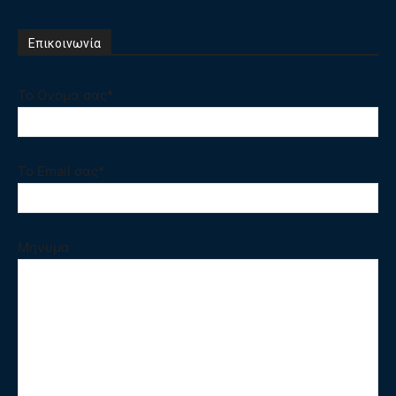
Επικοινωνία
Το Ονομα σας*
Το Email σας*
Μηνυμα