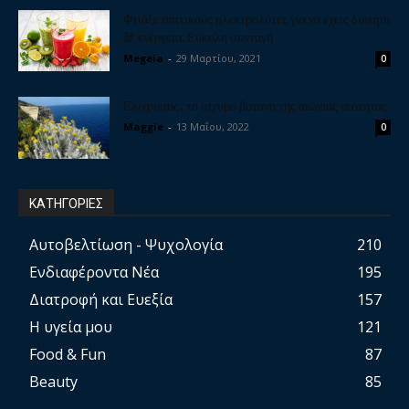
Φτιάξε σπιτικούς ηλεκτρολύτες για να έχεις δύναμη
& ενέργεια. Εύκολη συνταγή
Megeia
-
29 Μαρτίου, 2021
0
Ελίχρυσος, το ισχυρό βότανο της αιώνιας νεότητας
Maggie
-
13 Μαΐου, 2022
0
ΚΑΤΗΓΟΡΙΕΣ
Αυτοβελτίωση - Ψυχολογία
210
Ενδιαφέροντα Νέα
195
Διατροφή και Ευεξία
157
Η υγεία μου
121
Food & Fun
87
Beauty
85