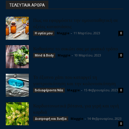
ΤΕΛΕΥΤΑΙΑ ΑΡΘΡΑ
Πως να εφαρμόσετε την ομοιοπαθητική σε
οξείες καταστάσεις
Maggie
-
11 Μαρτίου, 2023
Η υγεία μου
0
Καθαρίστε το συκώτι σας με φυσικό τρόπο
Maggie
-
10 Μαρτίου, 2023
Mind & Body
0
Το έξυπνο χάπι που καταργεί τη
γαστροσκόπηση και την κολονοσκόπηση
Maggie
-
15 Φεβρουαρίου, 2023
Ενδιαφέροντα Νέα
0
Καρδιοτονωτικά βότανα, για γερή και υγιή
καρδιά
Maggie
-
14 Φεβρουαρίου, 2023
Διατροφή και Ευεξία
0