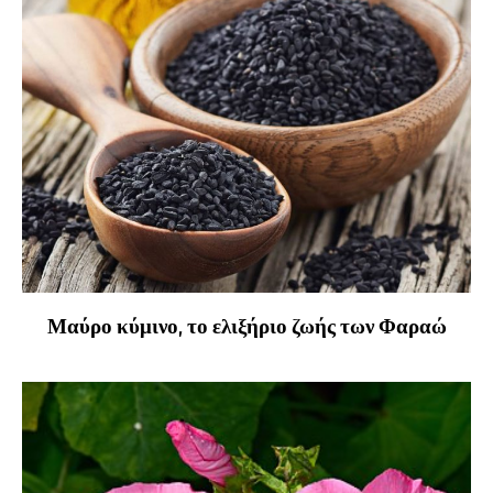
Μαύρο κύμινο, το ελιξήριο ζωής των Φαραώ