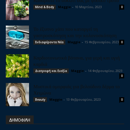
Καθαρίστε το συκώτι σας με φυσικό τρόπο
Maggie
-
10 Μαρτίου, 2023
Mind & Body
0
Το έξυπνο χάπι που καταργεί τη
γαστροσκόπηση και την κολονοσκόπηση
Maggie
-
15 Φεβρουαρίου, 2023
Ενδιαφέροντα Νέα
0
Καρδιοτονωτικά βότανα, για γερή και υγιή
καρδιά
Maggie
-
14 Φεβρουαρίου, 2023
Διατροφή και Ευεξία
0
Μυστικά ομορφιάς για βελούδινο δέρμα το
Χειμώνα
Maggie
-
13 Φεβρουαρίου, 2023
Beauty
0
ΔΗΜΟΦΙΛΗ