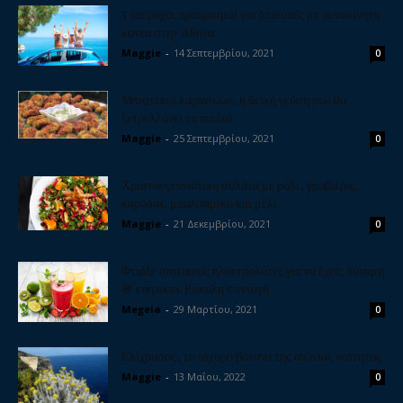
5 υπέροχοι προορισμοί για διακοπές με αυτοκίνητο
κοντά στην Αθήνα
Maggie
-
14 Σεπτεμβρίου, 2021
0
Μπιφτέκια λαχανικών, η θεϊκή γεύση που θα
ξετρελλάνει τα παιδιά
Maggie
-
25 Σεπτεμβρίου, 2021
0
Χριστουγεννιάτικη σαλάτα με ρόδι, γραβιέρα,
καρύδια, μπαλσάμικο και μέλι
Maggie
-
21 Δεκεμβρίου, 2021
0
Φτιάξε σπιτικούς ηλεκτρολύτες για να έχεις δύναμη
& ενέργεια. Εύκολη συνταγή
Megeia
-
29 Μαρτίου, 2021
0
Ελίχρυσος, το ισχυρό βότανο της αιώνιας νεότητας
Maggie
-
13 Μαΐου, 2022
0