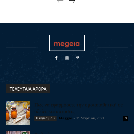
ΤΕΛΕΥΤΑΙΑ ΑΡΘΡΑ
Πως να εφαρμόσετε την ομοιοπαθητική σε
οξείες καταστάσεις
Maggie
-
11 Μαρτίου, 2023
Η υγεία μου
0