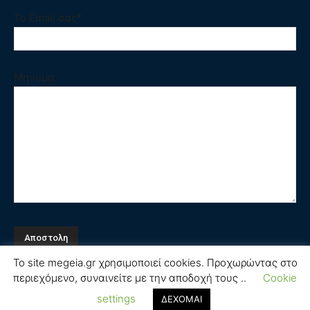
Το Email σας*
Μηνυμα
Το site megeia.gr χρησιμοποιεί cookies. Προχωρώντας στο
περιεχόμενο, συναινείτε με την αποδοχή τους ..
Cookie
Όροι και Προϋποθέσεις
settings
ΔΕΧΟΜΑΙ