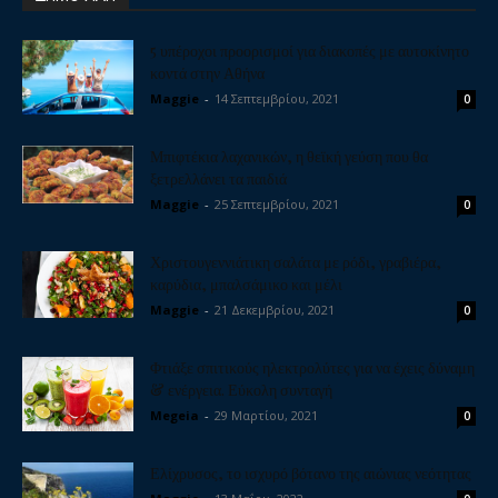
5 υπέροχοι προορισμοί για διακοπές με αυτοκίνητο
κοντά στην Αθήνα
Maggie
-
14 Σεπτεμβρίου, 2021
0
Μπιφτέκια λαχανικών, η θεϊκή γεύση που θα
ξετρελλάνει τα παιδιά
Maggie
-
25 Σεπτεμβρίου, 2021
0
Χριστουγεννιάτικη σαλάτα με ρόδι, γραβιέρα,
καρύδια, μπαλσάμικο και μέλι
Maggie
-
21 Δεκεμβρίου, 2021
0
Φτιάξε σπιτικούς ηλεκτρολύτες για να έχεις δύναμη
& ενέργεια. Εύκολη συνταγή
Megeia
-
29 Μαρτίου, 2021
0
Ελίχρυσος, το ισχυρό βότανο της αιώνιας νεότητας