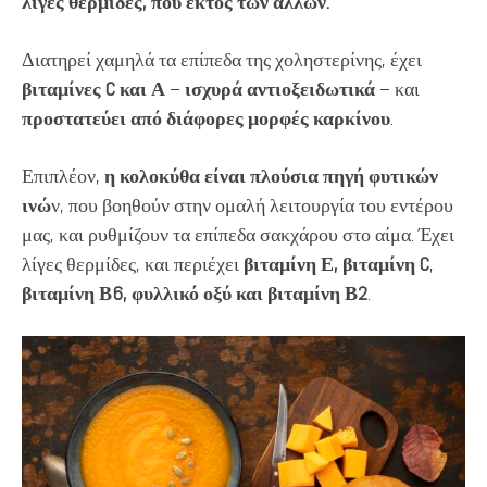
λίγες θερμίδες, που εκτός των άλλων:
Διατηρεί χαμηλά τα επίπεδα της χοληστερίνης, έχει
βιταμίνες C και Α
–
ισχυρά αντιοξειδωτικά
– και
προστατεύει από διάφορες μορφές καρκίνου
.
Επιπλέον,
η κολοκύθα είναι πλούσια πηγή φυτικών
ινώ
ν, που βοηθούν στην ομαλή λειτουργία του εντέρου
μας, και ρυθμίζουν τα επίπεδα σακχάρου στο αίμα. Έχει
λίγες θερμίδες, και περιέχει
βιταμίνη Ε, βιταμίνη C
,
βιταμίνη
Β6, φυλλικό οξύ και βιταμίνη Β2
.