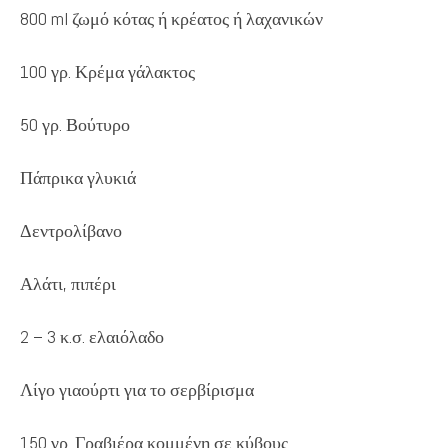
800 ml ζωμό κότας ή κρέατος ή λαχανικών
100 γρ. Κρέμα γάλακτος
50 γρ. Βούτυρο
Πάπρικα γλυκιά
Δεντρολίβανο
Αλάτι, πιπέρι
2 – 3 κ.σ. ελαιόλαδο
Λίγο γιαούρτι για το σερβίρισμα
150 γρ. Γραβιέρα κομμένη σε κύβους