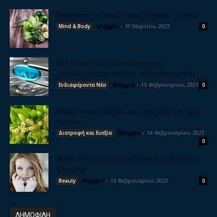
Καθαρίστε το συκώτι σας με φυσικό τρόπο
Maggie
-
10 Μαρτίου, 2023
Mind & Body
0
Το έξυπνο χάπι που καταργεί τη
γαστροσκόπηση και την κολονοσκόπηση
Maggie
-
15 Φεβρουαρίου, 2023
Ενδιαφέροντα Νέα
0
Καρδιοτονωτικά βότανα, για γερή και υγιή
καρδιά
Maggie
-
14 Φεβρουαρίου, 2023
Διατροφή και Ευεξία
0
Μυστικά ομορφιάς για βελούδινο δέρμα το
Χειμώνα
Maggie
-
13 Φεβρουαρίου, 2023
Beauty
0
ΔΗΜΟΦΙΛΗ