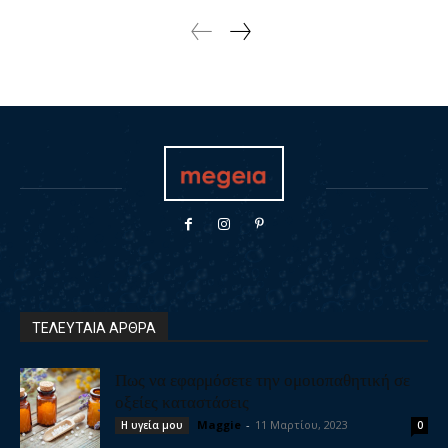
ΤΕΛΕΥΤΑΙΑ ΑΡΘΡΑ
Πως να εφαρμόσετε την ομοιοπαθητική σε
οξείες καταστάσεις
Maggie
-
11 Μαρτίου, 2023
Η υγεία μου
0