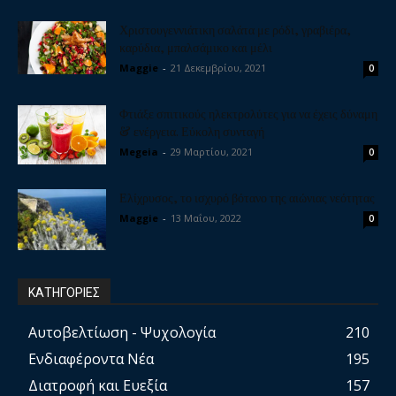
Χριστουγεννιάτικη σαλάτα με ρόδι, γραβιέρα,
καρύδια, μπαλσάμικο και μέλι
Maggie
-
21 Δεκεμβρίου, 2021
0
Φτιάξε σπιτικούς ηλεκτρολύτες για να έχεις δύναμη
& ενέργεια. Εύκολη συνταγή
Megeia
-
29 Μαρτίου, 2021
0
Ελίχρυσος, το ισχυρό βότανο της αιώνιας νεότητας
Maggie
-
13 Μαΐου, 2022
0
ΚΑΤΗΓΟΡΙΕΣ
Αυτοβελτίωση - Ψυχολογία
210
Ενδιαφέροντα Νέα
195
Διατροφή και Ευεξία
157