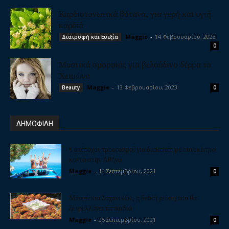
Καρδιοτονωτικά βότανα, για γερή και υγιή
καρδιά
Maggie
-
14 Φεβρουαρίου, 2023
Διατροφή και Ευεξία
0
Μυστικά ομορφιάς για βελούδινο δέρμα το
Χειμώνα
Maggie
-
13 Φεβρουαρίου, 2023
Beauty
0
ΔΗΜΟΦΙΛΗ
5 υπέροχοι προορισμοί για διακοπές με αυτοκίνητο
κοντά στην Αθήνα
Maggie
-
14 Σεπτεμβρίου, 2021
0
Μπιφτέκια λαχανικών, η θεϊκή γεύση που θα
ξετρελλάνει τα παιδιά
Maggie
-
25 Σεπτεμβρίου, 2021
0