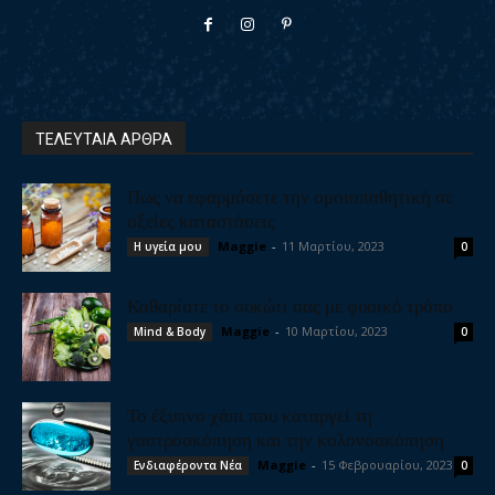
ΤΕΛΕΥΤΑΙΑ ΑΡΘΡΑ
Πως να εφαρμόσετε την ομοιοπαθητική σε
οξείες καταστάσεις
Maggie
-
11 Μαρτίου, 2023
Η υγεία μου
0
Καθαρίστε το συκώτι σας με φυσικό τρόπο
Maggie
-
10 Μαρτίου, 2023
Mind & Body
0
Το έξυπνο χάπι που καταργεί τη
γαστροσκόπηση και την κολονοσκόπηση
Maggie
-
15 Φεβρουαρίου, 2023
Ενδιαφέροντα Νέα
0