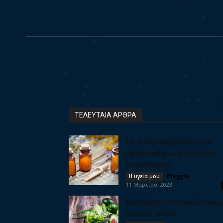
ΤΕΛΕΥΤΑΙΑ ΑΡΘΡΑ
Πως να εφαρμόσετε την
ομοιοπαθητική σε οξείες
καταστάσεις
Maggie
-
Η υγεία μου
11 Μαρτίου, 2023
Καθαρίστε το συκώτι σας 
φυσικό τρόπο