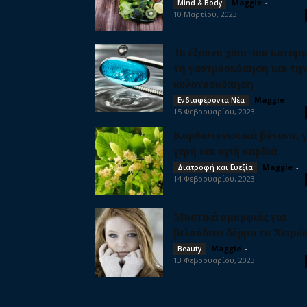
Maggie
-
Mind & Body
10 Μαρτίου, 2023
Το έξυπνο χάπι που καταργ
τη γαστροσκόπηση και τη
κολονοσκόπηση
Maggie
-
Ενδιαφέροντα Νέα
15 Φεβρουαρίου, 2023
Καρδιοτονωτικά βότανα, γ
γερή και υγιή καρδιά
Maggie
-
Διατροφή και Ευεξία
14 Φεβρουαρίου, 2023
Μυστικά ομορφιάς για
βελούδινο δέρμα το Χειμώ
Maggie
-
Beauty
13 Φεβρουαρίου, 2023