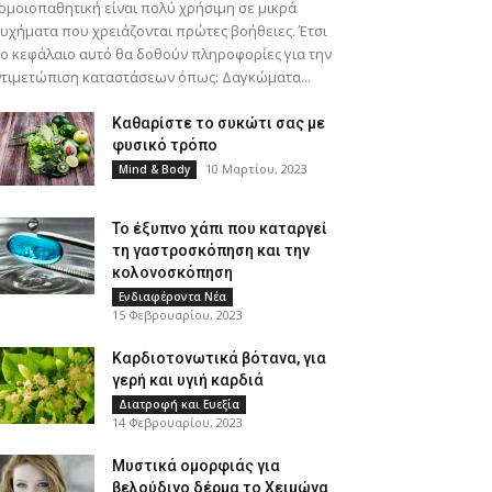
ομοιοπαθητική είναι πολύ χρήσιμη σε μικρά
υχήματα που χρειάζονται πρώτες βοήθειες. Έτσι
ο κεφάλαιο αυτό θα δοθούν πληροφορίες για την
τιμετώπιση καταστάσεων όπως: Δαγκώματα...
Καθαρίστε το συκώτι σας με
φυσικό τρόπο
10 Μαρτίου, 2023
Mind & Body
Το έξυπνο χάπι που καταργεί
τη γαστροσκόπηση και την
κολονοσκόπηση
Ενδιαφέροντα Νέα
15 Φεβρουαρίου, 2023
Καρδιοτονωτικά βότανα, για
γερή και υγιή καρδιά
Διατροφή και Ευεξία
14 Φεβρουαρίου, 2023
Μυστικά ομορφιάς για
βελούδινο δέρμα το Χειμώνα