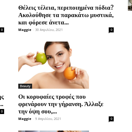
Θέλεις τέλεια, περιποιημένα πόδια?
Ακολούθησε τα παρακάτω μυστικά,
και φόρεσε άνετα...
Maggie
-
30 Απριλίου, 2021
0
0
Beauty
ης
Οι κορυφαίες τροφές που
..
φρενάρουν την γήρανση. Άλλαξε
την όψη σου,...
0
Maggie
-
9 Απριλίου, 2021
0