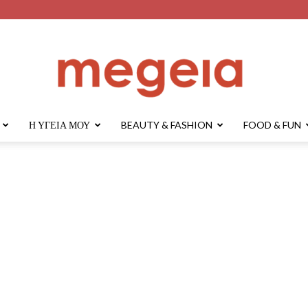
Η ΥΓΕΊΑ ΜΟΥ
BEAUTY & FASHION
FOOD & FUN
megeia.gr