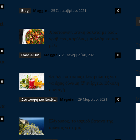
0
Maggie
-
25 Σεπτεμβρίου, 2021
Blog
0
εί
ν
Χριστουγεννιάτικη σαλάτα με ρόδι,
γραβιέρα, καρύδια, μπαλσάμικο και
μέλι
Τ
0
Maggie
-
21 Δεκεμβρίου, 2021
Food & Fun
0
ια
Τ
Φτιάξε σπιτικούς ηλεκτρολύτες για
0
να έχεις δύναμη & ενέργεια. Εύκολη
συνταγή
Μ
Megeia
-
29 Μαρτίου, 2021
Διατροφή και Ευεξία
0
να
0
Ελίχρυσος, το ισχυρό βότανο της
αιώνιας νεότητας