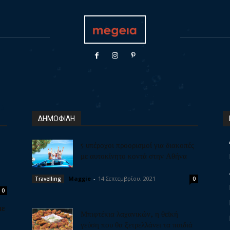
ΔΗΜΟΦΙΛΗ
5 υπέροχοι προορισμοί για διακοπές
με αυτοκίνητο κοντά στην Αθήνα
Maggie
-
14 Σεπτεμβρίου, 2021
Travelling
0
0
με
Μπιφτέκια λαχανικών, η θεϊκή
γεύση που θα ξετρελλάνει τα παιδιά