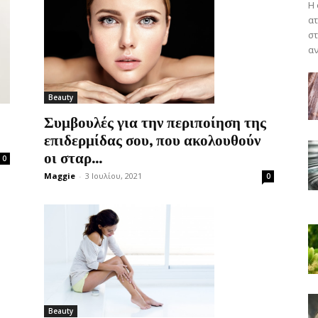
Η 
ατ
στ
αν
Beauty
Συμβουλές για την περιποίηση της
επιδερμίδας σου, που ακολουθούν
οι σταρ...
0
Maggie
-
3 Ιουλίου, 2021
0
Beauty