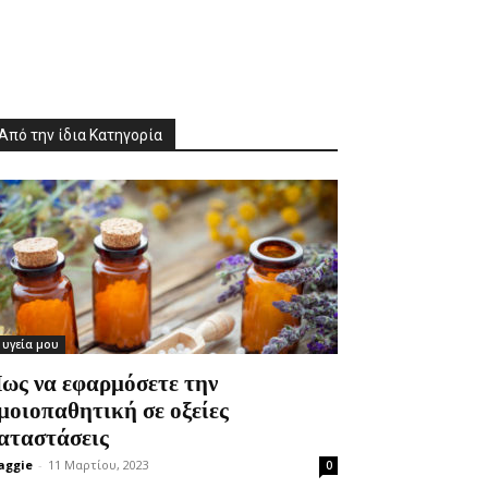
Από την ίδια Κατηγορία
 υγεία μου
ως να εφαρμόσετε την
μοιοπαθητική σε οξείες
αταστάσεις
aggie
-
11 Μαρτίου, 2023
0