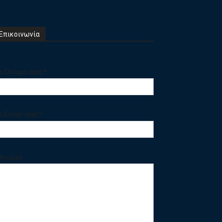
Επικοινωνία
ο Ονομα σας*
ο Email σας*
ηνυμα