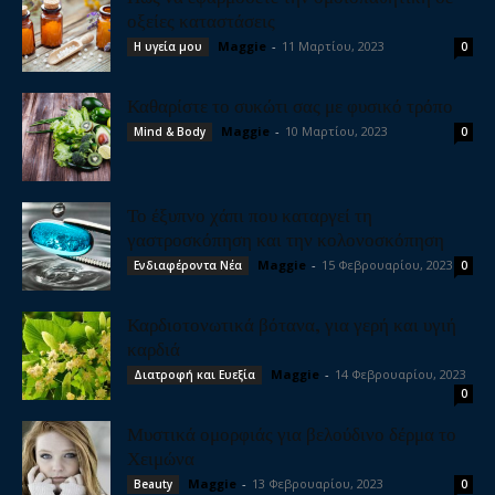
οξείες καταστάσεις
Maggie
-
11 Μαρτίου, 2023
Η υγεία μου
0
Καθαρίστε το συκώτι σας με φυσικό τρόπο
Maggie
-
10 Μαρτίου, 2023
Mind & Body
0
Το έξυπνο χάπι που καταργεί τη
γαστροσκόπηση και την κολονοσκόπηση
Maggie
-
15 Φεβρουαρίου, 2023
Ενδιαφέροντα Νέα
0
Καρδιοτονωτικά βότανα, για γερή και υγιή
καρδιά
Maggie
-
14 Φεβρουαρίου, 2023
Διατροφή και Ευεξία
0
Μυστικά ομορφιάς για βελούδινο δέρμα το
Χειμώνα
Maggie
-
13 Φεβρουαρίου, 2023
Beauty
0