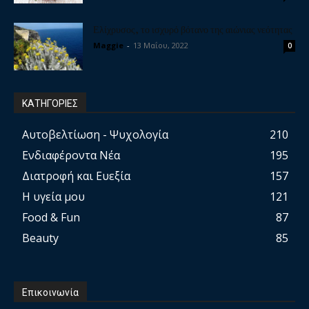
Ελίχρυσος, το ισχυρό βότανο της αιώνιας νεότητας
Maggie
-
13 Μαΐου, 2022
0
ΚΑΤΗΓΟΡΙΕΣ
Αυτοβελτίωση - Ψυχολογία
210
Ενδιαφέροντα Νέα
195
Διατροφή και Ευεξία
157
Η υγεία μου
121
Food & Fun
87
Beauty
85
Επικοινωνία