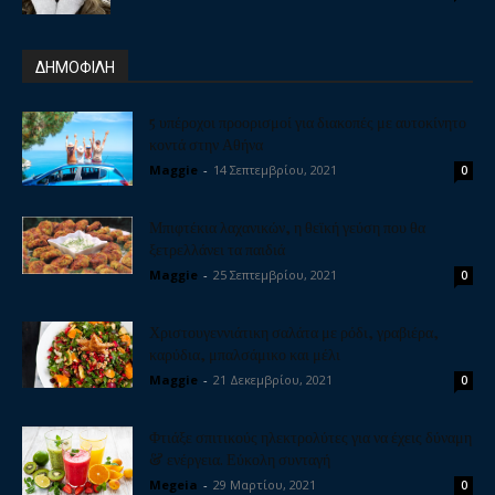
ΔΗΜΟΦΙΛΗ
5 υπέροχοι προορισμοί για διακοπές με αυτοκίνητο
κοντά στην Αθήνα
Maggie
-
14 Σεπτεμβρίου, 2021
0
Μπιφτέκια λαχανικών, η θεϊκή γεύση που θα
ξετρελλάνει τα παιδιά
Maggie
-
25 Σεπτεμβρίου, 2021
0
Χριστουγεννιάτικη σαλάτα με ρόδι, γραβιέρα,
καρύδια, μπαλσάμικο και μέλι
Maggie
-
21 Δεκεμβρίου, 2021
0
Φτιάξε σπιτικούς ηλεκτρολύτες για να έχεις δύναμη
& ενέργεια. Εύκολη συνταγή
Megeia
-
29 Μαρτίου, 2021
0