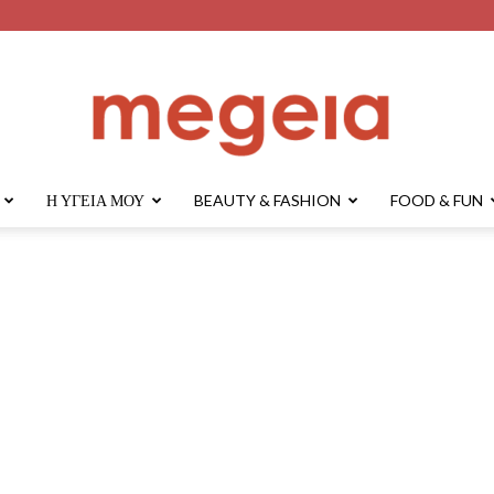
Η ΥΓΕΊΑ ΜΟΥ
BEAUTY & FASHION
FOOD & FUN
megeia.gr