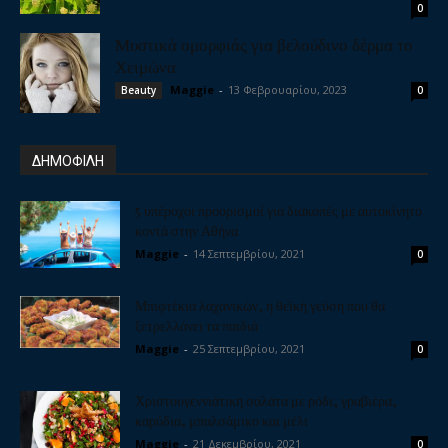
0
Μυστικά ομορφιάς για βελούδινο δέρμα το
Χειμώνα
Maggie
-
13 Φεβρουαρίου, 2023
Beauty
0
ΔΗΜΟΦΙΛΗ
5 υπέροχοι προορισμοί για διακοπές με αυτοκίνητο
κοντά στην Αθήνα
Maggie
-
14 Σεπτεμβρίου, 2021
0
Μπιφτέκια λαχανικών, η θεϊκή γεύση που θα
ξετρελλάνει τα παιδιά
Maggie
-
25 Σεπτεμβρίου, 2021
0
Χριστουγεννιάτικη σαλάτα με ρόδι, γραβιέρα,
καρύδια, μπαλσάμικο και μέλι
Maggie
-
21 Δεκεμβρίου, 2021
0