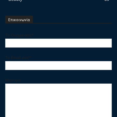
Επικοινωνία
Το Ονομα σας*
Το Email σας*
Μηνυμα