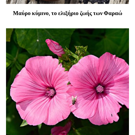
Μαύρο κύμινο, το ελιξήριο ζωής των Φαραώ