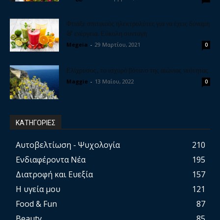
Φτιάξε σπιτικούς ηλεκτρολύτες για να έχεις δύναμη
& ενέργεια. Εύκολη συνταγή
Megeia
-
29 Μαρτίου, 2021
0
Ελίχρυσος, το ισχυρό βότανο της αιώνιας νεότητας
Maggie
-
13 Μαΐου, 2022
0
ΚΑΤΗΓΟΡΙΕΣ
Αυτοβελτίωση - Ψυχολογία
210
Ενδιαφέροντα Νέα
195
Διατροφή και Ευεξία
157
Η υγεία μου
121
Food & Fun
87
Beauty
85