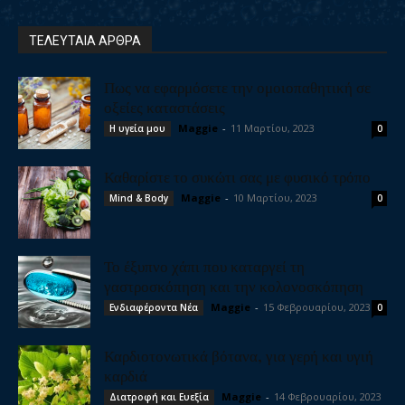
ΤΕΛΕΥΤΑΙΑ ΑΡΘΡΑ
Πως να εφαρμόσετε την ομοιοπαθητική σε
οξείες καταστάσεις
Maggie
-
11 Μαρτίου, 2023
Η υγεία μου
0
Καθαρίστε το συκώτι σας με φυσικό τρόπο
Maggie
-
10 Μαρτίου, 2023
Mind & Body
0
Το έξυπνο χάπι που καταργεί τη
γαστροσκόπηση και την κολονοσκόπηση
Maggie
-
15 Φεβρουαρίου, 2023
Ενδιαφέροντα Νέα
0
Καρδιοτονωτικά βότανα, για γερή και υγιή
καρδιά
Maggie
-
14 Φεβρουαρίου, 2023
Διατροφή και Ευεξία