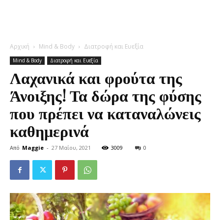
Αρχική
Mind & Body
Διατροφή και Ευεξία
Mind & Body
Διατροφή και Ευεξία
Λαχανικά και φρούτα της
Άνοιξης! Τα δώρα της φύσης
που πρέπει να καταναλώνεις
καθημερινά
Από
Maggie
-
27 Μαΐου, 2021
3009
0