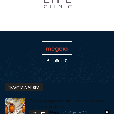
ΤΕΛΕΥΤΑΙΑ ΑΡΘΡΑ
Πως να εφαρμόσετε την ομοιοπαθητική σε
οξείες καταστάσεις
Maggie
-
11 Μαρτίου, 2023
Η υγεία μου
0