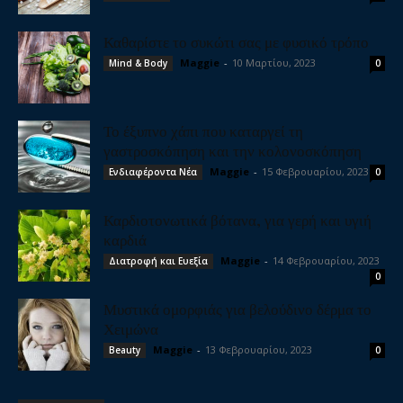
Καθαρίστε το συκώτι σας με φυσικό τρόπο
Maggie
-
10 Μαρτίου, 2023
Mind & Body
0
Το έξυπνο χάπι που καταργεί τη
γαστροσκόπηση και την κολονοσκόπηση
Maggie
-
15 Φεβρουαρίου, 2023
Ενδιαφέροντα Νέα
0
Καρδιοτονωτικά βότανα, για γερή και υγιή
καρδιά
Maggie
-
14 Φεβρουαρίου, 2023
Διατροφή και Ευεξία
0
Μυστικά ομορφιάς για βελούδινο δέρμα το
Χειμώνα
Maggie
-
13 Φεβρουαρίου, 2023
Beauty
0