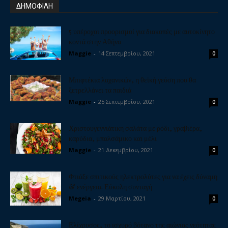
ΔΗΜΟΦΙΛΗ
5 υπέροχοι προορισμοί για διακοπές με αυτοκίνητο
κοντά στην Αθήνα
Maggie
-
14 Σεπτεμβρίου, 2021
0
Μπιφτέκια λαχανικών, η θεϊκή γεύση που θα
ξετρελλάνει τα παιδιά
Maggie
-
25 Σεπτεμβρίου, 2021
0
Χριστουγεννιάτικη σαλάτα με ρόδι, γραβιέρα,
καρύδια, μπαλσάμικο και μέλι
Maggie
-
21 Δεκεμβρίου, 2021
0
Φτιάξε σπιτικούς ηλεκτρολύτες για να έχεις δύναμη
& ενέργεια. Εύκολη συνταγή
Megeia
-
29 Μαρτίου, 2021
0
Ελίχρυσος, το ισχυρό βότανο της αιώνιας νεότητας