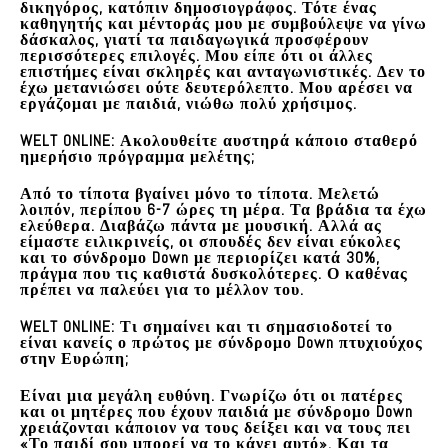
δικηγόρος, κατόπιν δημοσιογράφος. Τότε ένας
καθηγητής και μέντοράς μου με συμβούλεψε να γίνω
δάσκαλος, γιατί τα παιδαγωγικά προσφέρουν
περισσότερες επιλογές. Μου είπε ότι οι άλλες
επιστήμες είναι σκληρές και ανταγωνιστικές. Δεν το
έχω μετανιώσει ούτε δευτερόλεπτο. Μου αρέσει να
εργάζομαι με παιδιά, νιώθω πολύ χρήσιμος.
WELT ONLINE: Ακολουθείτε αυστηρά κάποιο σταθερό
ημερήσιο πρόγραμμα μελέτης;
Από το τίποτα βγαίνει μόνο το τίποτα. Μελετώ
λοιπόν, περίπου 6-7 ώρες τη μέρα. Τα βράδια τα έχω
ελεύθερα. Διαβάζω πάντα με μουσική. Αλλά ας
είμαστε ειλικρινείς, οι σπουδές δεν είναι εύκολες
και το σύνδρομο Down με περιορίζει κατά 30%,
πράγμα που τις καθιστά δυσκολότερες. Ο καθένας
πρέπει να παλεύει για το μέλλον του.
WELT ONLINE: Τι σημαίνει και τι σημασιοδοτεί το
είναι κανείς ο πρώτος με σύνδρομο Down πτυχιούχος
στην Ευρώπη;
Είναι μια μεγάλη ευθύνη. Γνωρίζω ότι οι πατέρες
και οι μητέρες που έχουν παιδιά με σύνδρομο Down
χρειάζονται κάποιον να τους δείξει και να τους πει
«Το παιδί σου μπορεί να το κάνει αυτό». Και τα