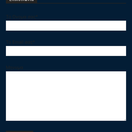
Το Ονομα σας*
Το Email σας*
Μηνυμα