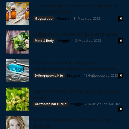
Πως να εφαρμόσετε την ομοιοπαθητική σε
οξείες καταστάσεις
Maggie
-
11 Μαρτίου, 2023
Η υγεία μου
0
Καθαρίστε το συκώτι σας με φυσικό τρόπο
Maggie
-
10 Μαρτίου, 2023
Mind & Body
0
Το έξυπνο χάπι που καταργεί τη
γαστροσκόπηση και την κολονοσκόπηση
Maggie
-
15 Φεβρουαρίου, 2023
Ενδιαφέροντα Νέα
0
Καρδιοτονωτικά βότανα, για γερή και υγιή
καρδιά
Maggie
-
14 Φεβρουαρίου, 2023
Διατροφή και Ευεξία
0
Μυστικά ομορφιάς για βελούδινο δέρμα το
Χειμώνα