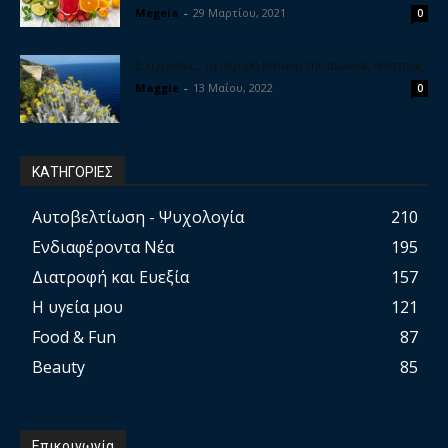
Megeia
-
29 Μαρτίου, 2021
0
Ελίχρυσος, το ισχυρό βότανο της αιώνιας νεότητας
Maggie
-
13 Μαΐου, 2022
0
ΚΑΤΗΓΟΡΙΕΣ
Αυτοβελτίωση - Ψυχολογία
210
Ενδιαφέροντα Νέα
195
Διατροφή και Ευεξία
157
Η υγεία μου
121
Food & Fun
87
Beauty
85
Επικοινωνία