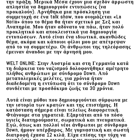
την πράξη. Μερικά Μέσα έχουν μια σχεδόν άρρωστη
απληστία να δημιουργούν εντυπώσεις (να
προκαλούν). Αρνήθηκα μια πρόσκληση για
συμμετοχή σε ένα talk show, που ονομάζεται «La
Noria» όπου το θέμα θα ήταν σχετικό με Σεξ και
Αναπηρία. Μου ήταν αδύνατο να πάω, ήταν πολύ
προκλητικό και αποκλειστικά για δημιουργία
εντυπώσεων. Αυτό είναι ένα ιδιωτικό, ακανθώδες
θέμα, ακόμα και κάποιοι φίλοι μου με απέτρεψαν
από το να συμμετέχω. Οι άνθρωποι της τηλεόρασης
έμειναν άναυδοι με την άρνησή μου.
WELT ONLINE: Στην Αυστρία και στη Γερμανία κατά
τη διάρκεια του ναζισμού δολοφονήθηκε αμέτρητο
πλήθος ανθρώπων με σύνδρομο Down. Από
μεταπολεμικές μελέτες, για χρόνια ήταν
διαδεδομένη η εντύπωση ότι το σύνδρομο Down
συνδέεται με προσδόκιμο ζωής τα 30 χρόνια.
Αυτά είναι μύθοι που δημιουργούνται σύμφωνα με
την ιστορία των κρατών και της επιστήμης. Η
κατάσταση σήμερα είναι τελείως διαφορετική.
Φτάνουμε στα γηρατειά. Εξαρτάται από το πόσο
υγιείς διατηρούμαστε, σωματικά και πνευματικά.
Εγώ, όπως και πολλοί νέοι άνθρωποι με σύνδρομο
Down, ήμουν υπέρβαρος. Με γυμναστική και σωστή
διατροφή έχασα 12 κιλά. Είχα επίσης την τύχη να
μεγαλώσω σε μια οικογένεια με πνευματικά