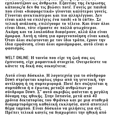
εμπλουτίζουν ως άνθρωπο. Εξαιτίας της έκτρωσης
κάποιος/α δεν θα τις βιώσει ποτέ. Γονείς με παιδιά
που είναι «διαφορετικά» γίνονται καλύτεροι γονείς.
Γίνονται ανεκτικότεροι και πιο αλληλέγγυοι. Δεν
είναι καλό να επιλέγεις ένα παιδί «a la carte». Σε
τελική ανάλυση, επιλέγουμε το τέλειο. Και όταν όλοι
είναι ίδιοι, τότε είμαστε σε πολλά φτωχότεροι.
Ακόμη και τα λουλούδια διαφέρουν, αλλά όλα είναι
όμορφα. Αυτή η τάση για ομογενοποίηση είναι κακή.
Όταν όλοι σκέφτονται με τον ίδιο τρόπο, έχουν την
ίδια εμφάνιση, είναι όλοι ομοιόμορφοι, αυτό είναι ο
φασισμός.
WELT ONLINE:
Η ταινία που είχε τη ζωή σας ως
έμπνευση, είχε ρομαντικά στοιχεία. Ονειρεύεστε να
κάνετε τη δική σας οικογένεια;
Αυτό είναι δύσκολο. Η λογοτεχνία για το σύνδρομο
Down στρέφεται κυρίως γύρω από τη γενετική, την
αντίληψη ή τη συμπεριφορά. Ποτέ δεν συζητιέται η
συμπάθεια ή ο έρωτας μεταξύ ανθρώπων με
σύνδρομο Down. Σ” αυτό ακριβώς φαίνεται η μεγάλη
δύναμη της ηθικής. Στην Ισπανία, μετά από 40
χρόνια δικτατορίας του Φράνκο και με μια σταθερά
διαμαρτυρόμενη καθολική εκκλησία, αυτό αποτελεί
θέμα ταμπού. Είναι δύσκολο να μιλήσεις για σεξ.
Πρέπει τελικά κανείς να διαχωρίσει την ηθική από