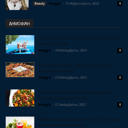
Maggie
-
13 Φεβρουαρίου, 2023
Beauty
0
ΔΗΜΟΦΙΛΗ
5 υπέροχοι προορισμοί για διακοπές με αυτοκίνητο
κοντά στην Αθήνα
Maggie
-
14 Σεπτεμβρίου, 2021
0
Μπιφτέκια λαχανικών, η θεϊκή γεύση που θα
ξετρελλάνει τα παιδιά
Maggie
-
25 Σεπτεμβρίου, 2021
0
Χριστουγεννιάτικη σαλάτα με ρόδι, γραβιέρα,
καρύδια, μπαλσάμικο και μέλι
Maggie
-
21 Δεκεμβρίου, 2021
0
Φτιάξε σπιτικούς ηλεκτρολύτες για να έχεις δύναμη
& ενέργεια. Εύκολη συνταγή