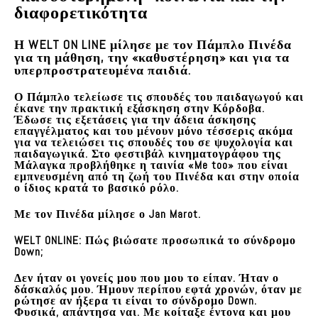
διαφορετικότητα
Η WELT ON LINE μίλησε με τον
Πάμπλο Πινέδα
για τη μάθηση, την «καθυστέρηση» και για τα
υπερπροστρατευμένα παιδιά.
Ο Πάμπλο τελείωσε τις σπουδές του παιδαγωγού και
έκανε την πρακτική εξάσκηση στην Κόρδοβα.
Έδωσε τις εξετάσεις για την άδεια άσκησης
επαγγέλματος και του μένουν μόνο τέσσερις ακόμα
για να τελειώσει
τις σπουδές του σε ψυχολογία και
παιδαγωγικά
. Στο φεστιβάλ κινηματογράφου της
Μάλαγκα προβλήθηκε η ταινία «Me too» που είναι
εμπνευσμένη από τη ζωή του Πινέδα και στην οποία
ο ίδιος κρατά το βασικό ρόλο.
Με τον Πινέδα μίλησε ο Jan Marot.
WELT ONLINE
:
Πώς βιώσατε προσωπικά το σύνδρομο
Down;
Δεν ήταν οι γονείς μου που μου το είπαν. Ήταν ο
δάσκαλός μου. Ήμουν περίπου εφτά χρονών, όταν με
ρώτησε αν ήξερα τι είναι το σύνδρομο Down.
Φυσικά, απάντησα ναι. Με κοίταξε έντονα και μου