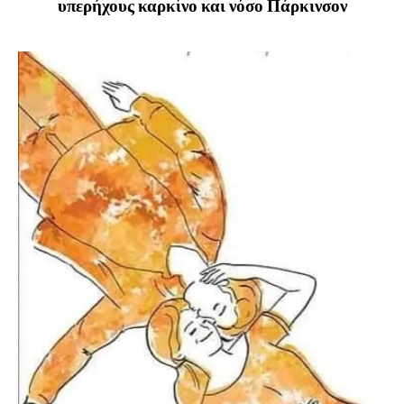
υπερήχους καρκίνο και νόσο Πάρκινσον