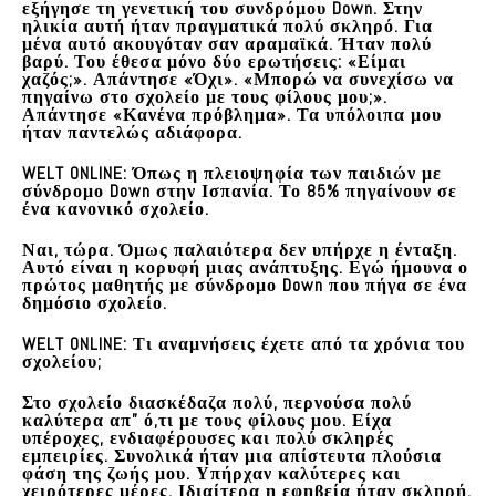
εξήγησε τη γενετική του συνδρόμου Down. Στην
ηλικία αυτή ήταν πραγματικά πολύ σκληρό. Για
μένα αυτό ακουγόταν σαν αραμαϊκά. Ήταν πολύ
βαρύ. Του έθεσα μόνο δύο ερωτήσεις: «Είμαι
χαζός;». Απάντησε «Όχι». «Μπορώ να συνεχίσω να
πηγαίνω στο σχολείο με τους φίλους μου;».
Απάντησε «Κανένα πρόβλημα». Τα υπόλοιπα μου
ήταν παντελώς αδιάφορα.
WELT ONLINE:
Όπως η πλειοψηφία των παιδιών με
σύνδρομο Down στην Ισπανία. Το 85% πηγαίνουν σε
ένα κανονικό σχολείο.
Ναι, τώρα. Όμως παλαιότερα δεν υπήρχε η ένταξη.
Αυτό είναι η κορυφή μιας ανάπτυξης. Εγώ ήμουνα ο
πρώτος μαθητής με σύνδρομο Down που πήγα σε ένα
δημόσιο σχολείο.
WELT ONLINE:
Τι αναμνήσεις έχετε από τα χρόνια του
σχολείου;
Στο σχολείο διασκέδαζα πολύ, περνούσα πολύ
καλύτερα απ” ό,τι με τους φίλους μου. Είχα
υπέροχες, ενδιαφέρουσες και πολύ σκληρές
εμπειρίες. Συνολικά ήταν μια απίστευτα πλούσια
φάση της ζωής μου. Υπήρχαν καλύτερες και
χειρότερες μέρες.
Ιδιαίτερα η εφηβεία ήταν σκληρή.