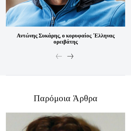
Αντώνης Συκάρης, ο κορυφαίος ΄Ελληνας
ορειβάτης
Παρόμοια Άρθρα