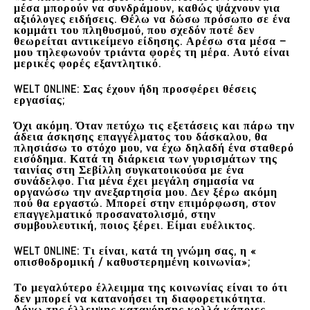
μέσα μπορούν να συνδράμουν, καθώς ψάχνουν για
αξιόλογες ειδήσεις. Θέλω να δώσω πρόσωπο σε ένα
κομμάτι του πληθυσμού, που σχεδόν ποτέ δεν
θεωρείται αντικείμενο είδησης. Αρέσω στα μέσα –
μου τηλεφωνούν τριάντα φορές τη μέρα. Αυτό είναι
μερικές φορές εξαντλητικό.
WELT ONLINE: Σας έχουν ήδη προσφέρει θέσεις
εργασίας;
Όχι ακόμη. Όταν πετύχω τις εξετάσεις και πάρω την
άδεια άσκησης επαγγέλματος του δάσκαλου, θα
πλησιάσω το στόχο μου, να έχω δηλαδή ένα σταθερό
εισόδημα. Κατά τη διάρκεια των γυρισμάτων της
ταινίας στη Σεβίλλη συγκατοικούσα με ένα
συνάδελφο. Για μένα έχει μεγάλη σημασία να
οργανώσω την ανεξαρτησία μου. Δεν ξέρω ακόμη
πού θα εργαστώ. Μπορεί στην επιμόρφωση, στον
επαγγελματικό προσανατολισμό, στην
συμβουλευτική, ποιος ξέρει. Είμαι ευέλικτος.
WELT ONLINE:
Τι είναι, κατά τη γνώμη σας, η «
οπισθοδρομική / καθυστερημένη κοινωνία»;
Το μεγαλύτερο έλλειμμα της κοινωνίας είναι το ότι
δεν μπορεί να κατανοήσει τη διαφορετικότητα.
Λόγω της έλλειψης κατανόησης κολλά κάποιες