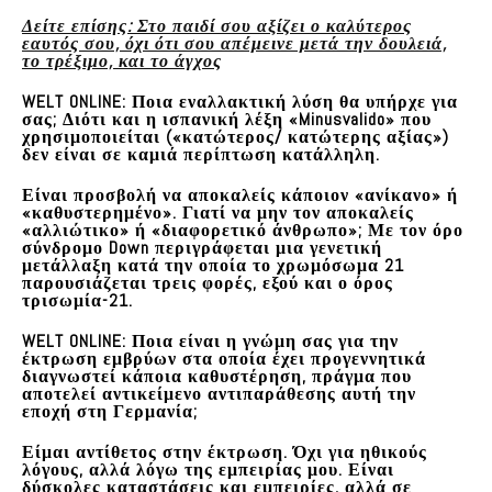
Δείτε επίσης: Στο παιδί σου αξίζει ο καλύτερος
εαυτός σου, όχι ότι σου απέμεινε μετά την δουλειά,
το τρέξιμο, και το άγχος
WELT ONLINE: Ποια εναλλακτική λύση θα υπήρχε για
σας; Διότι και η ισπανική λέξη «Minusvalido» που
χρησιμοποιείται («κατώτερος/ κατώτερης αξίας»)
δεν είναι σε καμιά περίπτωση κατάλληλη.
Είναι προσβολή να αποκαλείς κάποιον «ανίκανο» ή
«καθυστερημένο». Γιατί να μην τον αποκαλείς
«αλλιώτικο» ή «διαφορετικό άνθρωπο»; Με τον όρο
σύνδρομο Down περιγράφεται μια γενετική
μετάλλαξη κατά την οποία το χρωμόσωμα 21
παρουσιάζεται τρεις φορές, εξού και ο όρος
τρισωμία-21.
WELT ONLINE:
Ποια είναι η γνώμη σας για την
έκτρωση εμβρύων στα οποία έχει προγεννητικά
διαγνωστεί κάποια καθυστέρηση, πράγμα που
αποτελεί αντικείμενο αντιπαράθεσης αυτή την
εποχή στη Γερμανία;
Είμαι αντίθετος στην έκτρωση.
Όχι για ηθικούς
λόγους, αλλά λόγω της εμπειρίας μου. Είναι
δύσκολες καταστάσεις και εμπειρίες, αλλά σε