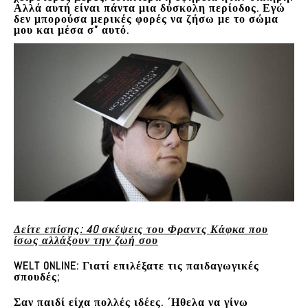
Αλλά αυτή είναι πάντα μια δύσκολη περίοδος. Εγώ
δεν μπορούσα μερικές φορές να ζήσω με το σώμα
μου και μέσα σ” αυτό.
Δείτε επίσης: 40 σκέψεις του Φραντς Κάφκα που
ίσως αλλάξουν την ζωή σου
WELT ONLINE:
Γιατί επιλέξατε τις παιδαγωγικές
σπουδές;
Σαν παιδί είχα πολλές ιδέες. ΄Ηθελα να γίνω