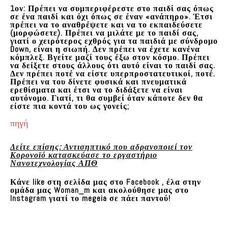
1ον: Πρέπει να συμπεριφέρεστε στο παιδί σας όπως
σε ένα παιδί και όχι όπως σε έναν «ανάπηρο». Έτσι
πρέπει να το αναθρέψετε και να το εκπαιδεύσετε
(μορφώσετε). Πρέπει να μιλάτε με το παιδί σας,
γιατί ο χειρότερος εχθρός για τα παιδιά με σύνδρομο
Down, είναι η σιωπή. Δεν πρέπει να έχετε κανένα
κόμπλεξ. Βγείτε μαζί τους έξω στον κόσμο. Πρέπει
να δείξετε στους άλλους ότι αυτό είναι το παιδί σας.
Δεν πρέπει ποτέ να είστε υπερπροστατευτικοί, ποτέ.
Πρέπει να του δίνετε φυσικά και πνευματικά
ερεθίσματα και έτσι να το διδάξετε να είναι
αυτόνομο. Γιατί, τι θα συμβεί όταν κάποτε δεν θα
είστε πια κοντά του ως γονείς;
πηγή
Δείτε επίσης: Αντισηπτικό που αδρανοποιεί τον
Κορονοϊό κατασκεύασε το εργαστήριο
Νανοτεχνολογίας ΑΠΘ
Κάνε like στη σελίδα μας στο
Facebook
, έλα στην
ομάδα μας
Woman_m
και ακολούθησε μας στο
Instagram
γιατί το megeia σε πάει παντού!