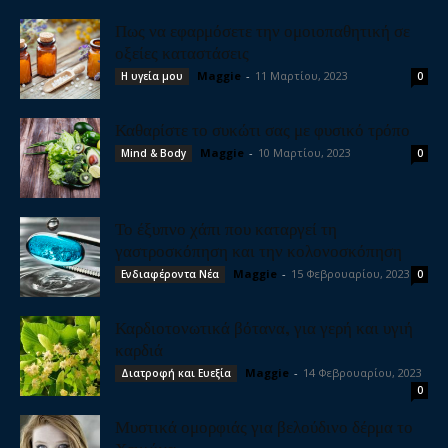
Πως να εφαρμόσετε την ομοιοπαθητική σε
οξείες καταστάσεις
Maggie
-
11 Μαρτίου, 2023
Η υγεία μου
0
Καθαρίστε το συκώτι σας με φυσικό τρόπο
Maggie
-
10 Μαρτίου, 2023
Mind & Body
0
Το έξυπνο χάπι που καταργεί τη
γαστροσκόπηση και την κολονοσκόπηση
Maggie
-
15 Φεβρουαρίου, 2023
Ενδιαφέροντα Νέα
0
Καρδιοτονωτικά βότανα, για γερή και υγιή
καρδιά
Maggie
-
14 Φεβρουαρίου, 2023
Διατροφή και Ευεξία
0
Μυστικά ομορφιάς για βελούδινο δέρμα το