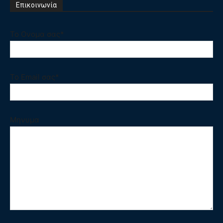
Επικοινωνία
Το Ονομα σας*
Το Email σας*
Μηνυμα