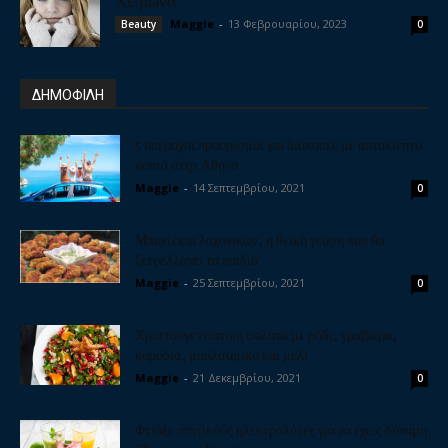
Χειμώνα
Maggie
-
13 Φεβρουαρίου, 2023
Beauty
0
ΔΗΜΟΦΙΛΗ
5 υπέροχοι προορισμοί για διακοπές με αυτοκίνητο
κοντά στην Αθήνα
Maggie
-
14 Σεπτεμβρίου, 2021
0
Μπιφτέκια λαχανικών, η θεϊκή γεύση που θα
ξετρελλάνει τα παιδιά
Maggie
-
25 Σεπτεμβρίου, 2021
0
Χριστουγεννιάτικη σαλάτα με ρόδι, γραβιέρα,
καρύδια, μπαλσάμικο και μέλι
Maggie
-
21 Δεκεμβρίου, 2021
0
Φτιάξε σπιτικούς ηλεκτρολύτες για να έχεις δύναμη