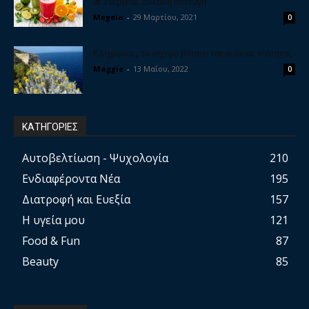
& ενέργεια. Εύκολη συνταγή
Megeia
-
29 Μαρτίου, 2021
0
Ελίχρυσος, το ισχυρό βότανο της αιώνιας νεότητας
Maggie
-
13 Μαΐου, 2022
0
ΚΑΤΗΓΟΡΙΕΣ
Αυτοβελτίωση - Ψυχολογία
210
Ενδιαφέροντα Νέα
195
Διατροφή και Ευεξία
157
Η υγεία μου
121
Food & Fun
87
Beauty
85