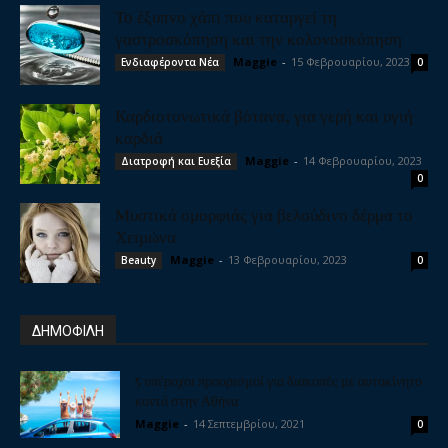
Το έξυπνο χάπι που καταργεί τη
γαστροσκόπηση και την κολονοσκόπηση
Maggie
-
15 Φεβρουαρίου, 2023
Ενδιαφέροντα Νέα
0
Καρδιοτονωτικά βότανα, για γερή και υγιή
καρδιά
Maggie
-
14 Φεβρουαρίου, 2023
Διατροφή και Ευεξία
0
Μυστικά ομορφιάς για βελούδινο δέρμα το
Χειμώνα
Maggie
-
13 Φεβρουαρίου, 2023
Beauty
0
ΔΗΜΟΦΙΛΗ
5 υπέροχοι προορισμοί για διακοπές με αυτοκίνητο
κοντά στην Αθήνα
Maggie
-
14 Σεπτεμβρίου, 2021
0