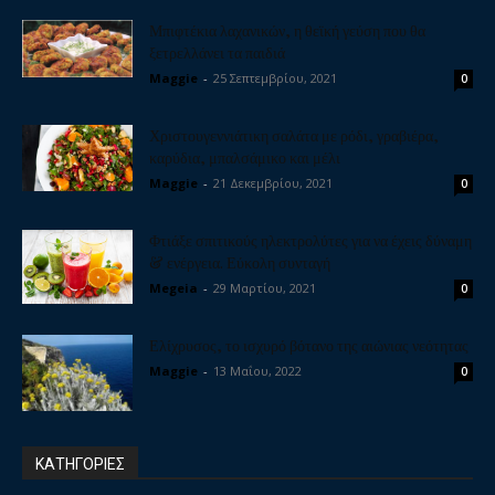
Μπιφτέκια λαχανικών, η θεϊκή γεύση που θα
ξετρελλάνει τα παιδιά
Maggie
-
25 Σεπτεμβρίου, 2021
0
Χριστουγεννιάτικη σαλάτα με ρόδι, γραβιέρα,
καρύδια, μπαλσάμικο και μέλι
Maggie
-
21 Δεκεμβρίου, 2021
0
Φτιάξε σπιτικούς ηλεκτρολύτες για να έχεις δύναμη
& ενέργεια. Εύκολη συνταγή
Megeia
-
29 Μαρτίου, 2021
0
Ελίχρυσος, το ισχυρό βότανο της αιώνιας νεότητας
Maggie
-
13 Μαΐου, 2022
0
ΚΑΤΗΓΟΡΙΕΣ