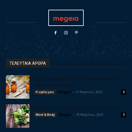
ΤΕΛΕΥΤΑΙΑ ΑΡΘΡΑ
Πως να εφαρμόσετε την ομοιοπαθητική σε
οξείες καταστάσεις
Maggie
-
11 Μαρτίου, 2023
Η υγεία μου
0
Καθαρίστε το συκώτι σας με φυσικό τρόπο
Maggie
-
10 Μαρτίου, 2023
Mind & Body
0