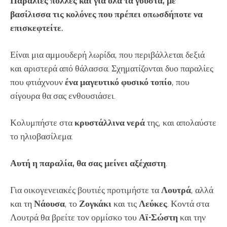
Παραλίες πολλές και για όλα τα γούστα, με
βασίλισσα τις κολόνες που πρέπει οπωσδήποτε να
επισκεφτείτε.
Είναι μια αμμουδερή λωρίδα, που περιβάλλεται δεξιά
και αριστερά από θάλασσα. Σχηματίζονται δυο παραλίες
που φτιάχνουν
ένα μαγευτικό φυσικό τοπίο
, που
σίγουρα θα σας ενθουσιάσει.
Κολυμπήστε στα
κρυστάλλινα νερά
της, και απολαύστε
το ηλιοβασίλεμα.
Αυτή η παραλία, θα σας μείνει αξέχαστη
.
Για οικογενειακές βουτιές προτιμήστε τα
Λουτρά
, αλλά
και τη
Νάουσα
, το
Ζογκάκι
και τις
Λεύκες
. Κοντά στα
Λουτρά θα βρείτε τον ορμίσκο του
Αϊ-Σώστη
και την