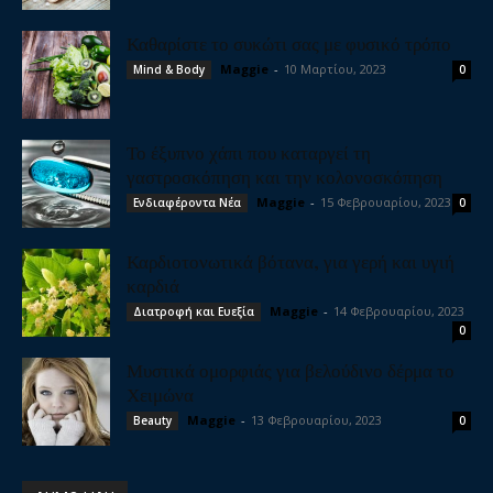
Καθαρίστε το συκώτι σας με φυσικό τρόπο
Maggie
-
10 Μαρτίου, 2023
Mind & Body
0
Το έξυπνο χάπι που καταργεί τη
γαστροσκόπηση και την κολονοσκόπηση
Maggie
-
15 Φεβρουαρίου, 2023
Ενδιαφέροντα Νέα
0
Καρδιοτονωτικά βότανα, για γερή και υγιή
καρδιά
Maggie
-
14 Φεβρουαρίου, 2023
Διατροφή και Ευεξία
0
Μυστικά ομορφιάς για βελούδινο δέρμα το
Χειμώνα
Maggie
-
13 Φεβρουαρίου, 2023
Beauty
0