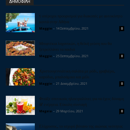
ΔΗΜΟΦΙΛΗ
5 υπέροχοι προορισμοί για διακοπές με αυτοκίνητο
κοντά στην Αθήνα
Maggie
-
14 Σεπτεμβρίου, 2021
0
Μπιφτέκια λαχανικών, η θεϊκή γεύση που θα
ξετρελλάνει τα παιδιά
Maggie
-
25 Σεπτεμβρίου, 2021
0
Χριστουγεννιάτικη σαλάτα με ρόδι, γραβιέρα,
καρύδια, μπαλσάμικο και μέλι
Maggie
-
21 Δεκεμβρίου, 2021
0
Φτιάξε σπιτικούς ηλεκτρολύτες για να έχεις δύναμη
& ενέργεια. Εύκολη συνταγή
Megeia
-
29 Μαρτίου, 2021
0
Ελίχρυσος, το ισχυρό βότανο της αιώνιας νεότητας