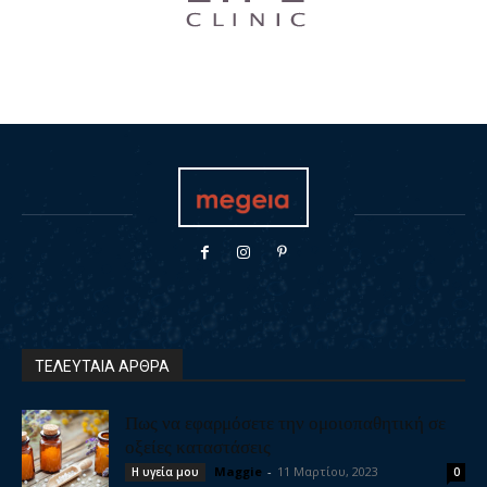
ΤΕΛΕΥΤΑΙΑ ΑΡΘΡΑ
Πως να εφαρμόσετε την ομοιοπαθητική σε
οξείες καταστάσεις
Maggie
-
11 Μαρτίου, 2023
Η υγεία μου
0