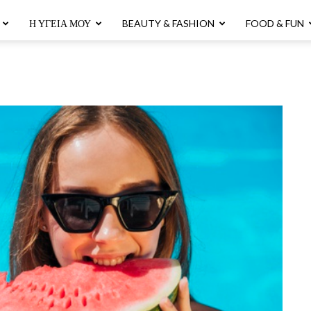
Η ΥΓΕΊΑ ΜΟΥ
BEAUTY & FASHION
FOOD & FUN