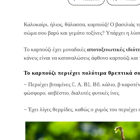
Καλοκαίρι, ήλιος, θάλασσα, καρπούζι! Ο βασιλιάς το
σώμα σου βαρύ και γεμάτο τοξίνες? Υπάρχει η λύσ
Το καρπούζι έχει μοναδικές
αποτοξινωτικές ιδιότ
κάνεις είναι να καταναλώσεις άφθονο καρπούζι και 
Το καρπούζι περιέχει πολύτιμα θρεπτικά σ
– Περιέχει βιταμίνες C, Α, Β1, Β6, κάλιο, β-καροτέν
φώσφορο, ασβέστιο, διαλυτές φυτικές ίνες.
– Έχει λίγες θερμίδες, καθώς ο χυμός του περιέχει