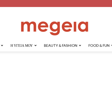
Η ΥΓΕΊΑ ΜΟΥ
BEAUTY & FASHION
FOOD & FUN
megeia.gr