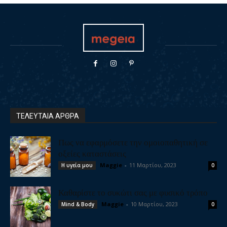
ΤΕΛΕΥΤΑΙΑ ΑΡΘΡΑ
Πως να εφαρμόσετε την ομοιοπαθητική σε
οξείες καταστάσεις
Maggie
-
11 Μαρτίου, 2023
Η υγεία μου
0
Καθαρίστε το συκώτι σας με φυσικό τρόπο
Maggie
-
10 Μαρτίου, 2023
Mind & Body
0