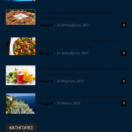
Μπιφτέκια λαχανικών, η θεϊκή γεύση που θα
ξετρελλάνει τα παιδιά
Maggie
-
25 Σεπτεμβρίου, 2021
0
Χριστουγεννιάτικη σαλάτα με ρόδι, γραβιέρα,
καρύδια, μπαλσάμικο και μέλι
Maggie
-
21 Δεκεμβρίου, 2021
0
Φτιάξε σπιτικούς ηλεκτρολύτες για να έχεις δύναμη
& ενέργεια. Εύκολη συνταγή
Megeia
-
29 Μαρτίου, 2021
0
Ελίχρυσος, το ισχυρό βότανο της αιώνιας νεότητας
Maggie
-
13 Μαΐου, 2022
0
ΚΑΤΗΓΟΡΙΕΣ