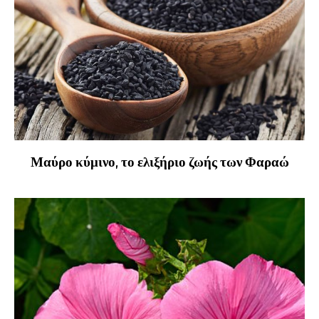
Μαύρο κύμινο, το ελιξήριο ζωής των Φαραώ