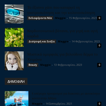
Το έξυπνο χάπι που καταργεί τη
γαστροσκόπηση και την κολονοσκόπηση
Maggie
-
15 Φεβρουαρίου, 2023
Ενδιαφέροντα Νέα
0
Καρδιοτονωτικά βότανα, για γερή και υγιή
καρδιά
Maggie
-
14 Φεβρουαρίου, 2023
Διατροφή και Ευεξία
0
Μυστικά ομορφιάς για βελούδινο δέρμα το
Χειμώνα
Maggie
-
13 Φεβρουαρίου, 2023
Beauty
0
ΔΗΜΟΦΙΛΗ
5 υπέροχοι προορισμοί για διακοπές με αυτοκίνητο
κοντά στην Αθήνα
Maggie
-
14 Σεπτεμβρίου, 2021
0