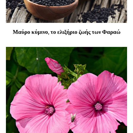
Μαύρο κύμινο, το ελιξήριο ζωής των Φαραώ