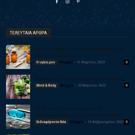
ΤΕΛΕΥΤΑΙΑ ΑΡΘΡΑ
Πως να εφαρμόσετε την ομοιοπαθητική σε
οξείες καταστάσεις
Maggie
-
11 Μαρτίου, 2023
Η υγεία μου
0
Καθαρίστε το συκώτι σας με φυσικό τρόπο
Maggie
-
10 Μαρτίου, 2023
Mind & Body
0
Το έξυπνο χάπι που καταργεί τη
γαστροσκόπηση και την κολονοσκόπηση
Maggie
-
15 Φεβρουαρίου, 2023
Ενδιαφέροντα Νέα
0