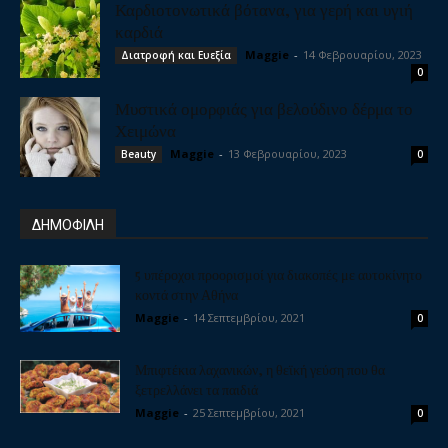
Καρδιοτονωτικά βότανα, για γερή και υγιή
καρδιά
Maggie
-
14 Φεβρουαρίου, 2023
Διατροφή και Ευεξία
0
Μυστικά ομορφιάς για βελούδινο δέρμα το
Χειμώνα
Maggie
-
13 Φεβρουαρίου, 2023
Beauty
0
ΔΗΜΟΦΙΛΗ
5 υπέροχοι προορισμοί για διακοπές με αυτοκίνητο
κοντά στην Αθήνα
Maggie
-
14 Σεπτεμβρίου, 2021
0
Μπιφτέκια λαχανικών, η θεϊκή γεύση που θα
ξετρελλάνει τα παιδιά
Maggie
-
25 Σεπτεμβρίου, 2021
0