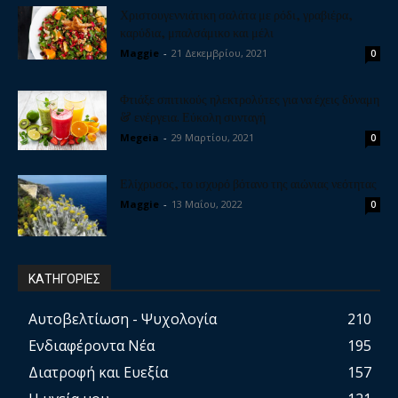
Χριστουγεννιάτικη σαλάτα με ρόδι, γραβιέρα,
καρύδια, μπαλσάμικο και μέλι
Maggie
-
21 Δεκεμβρίου, 2021
0
Φτιάξε σπιτικούς ηλεκτρολύτες για να έχεις δύναμη
& ενέργεια. Εύκολη συνταγή
Megeia
-
29 Μαρτίου, 2021
0
Ελίχρυσος, το ισχυρό βότανο της αιώνιας νεότητας
Maggie
-
13 Μαΐου, 2022
0
ΚΑΤΗΓΟΡΙΕΣ
Αυτοβελτίωση - Ψυχολογία
210
Ενδιαφέροντα Νέα
195
Διατροφή και Ευεξία
157