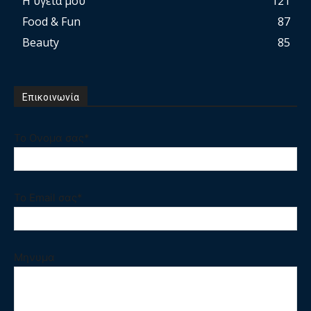
Η υγεία μου
121
Food & Fun
87
Beauty
85
Επικοινωνία
Το Ονομα σας*
Το Email σας*
Μηνυμα